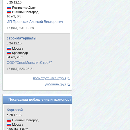
с 25.12.15
Ростов-на-Дону
Нижний Новгород
10 м3, 0,5 т
ИП Пронских Алексей Викторович
+7 (961) 631-12-59
стройматериалы
с 24.12.15
Москва
Краснодар
84 м3, 20 т
ООО "СпецМонолитСтрой"
+7 (961) 523-23-81
посмотреть все грузы
добавить груз
Последний добавленный транспорт
бортовой
с 28.12.15
Нижний Новгород
Москва
8.05 м3, 1.02 т