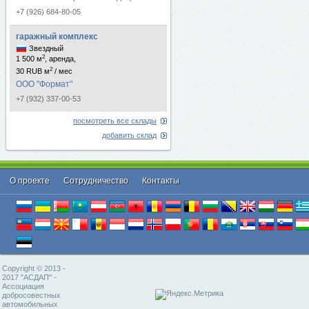
+7 (926) 684-80-05
гаражный комплекс
Звездный
2
1 500 м
, аренда,
2
30 RUB м
/ мес
ООО "Формат"
+7 (932) 337-00-53
посмотреть все склады
добавить склад
О проекте
Cотрудничество
Контакты
Copyright © 2013 -
2017 "АСДАП" -
Ассоциация
добросовестных
автомобильных