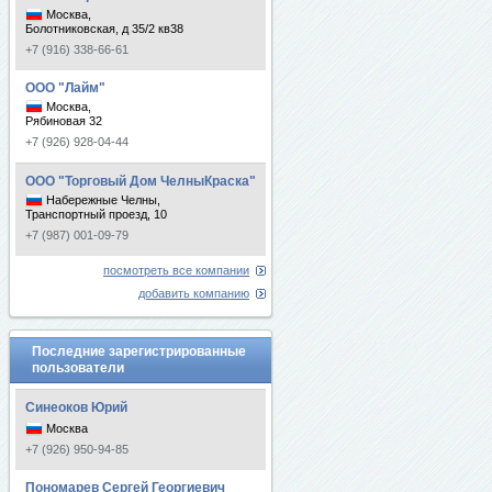
Москва,
Болотниковская, д 35/2 кв38
+7 (916) 338-66-61
ООО "Лайм"
Москва,
Рябиновая 32
+7 (926) 928-04-44
ООО "Торговый Дом ЧелныКраска"
Набережные Челны,
Транспортный проезд, 10
+7 (987) 001-09-79
посмотреть все компании
добавить компанию
Последние зарегистрированные
пользователи
Синеоков Юрий
Москва
+7 (926) 950-94-85
Пономарев Сергей Георгиевич