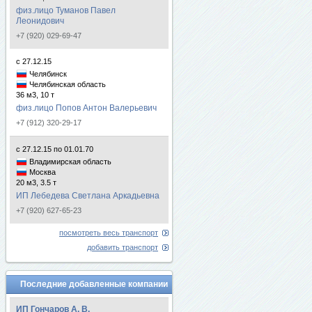
физ.лицо Туманов Павел
Леонидович
+7 (920) 029-69-47
с 27.12.15
Челябинск
Челябинская область
36 м3, 10 т
физ.лицо Попов Антон Валерьевич
+7 (912) 320-29-17
с 27.12.15 по 01.01.70
Владимирская область
Москва
20 м3, 3.5 т
ИП Лебедева Светлана Аркадьевна
+7 (920) 627-65-23
посмотреть весь транспорт
добавить транспорт
Последние добавленные компании
ИП Гончаров А. В.