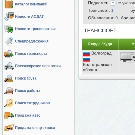
Поддомен:
не указа
Каталог компаний
Транспорт:
1
Гр
Новости АСДАП
Объявления:
0
Аренд
Новости транспортные
ТРАНСПОРТ
Спецпредложения
Откуда / Куда
К
Волгоград
Поиск транспорта
Волгоградская
Пассажирские перевозки
область
Поиск груза
Поиск работы
Поиск сотрудников
Продажа авто
Продажа спецтехники