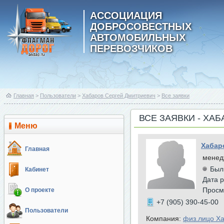
АССОЦИАЦИЯ
ДОБРОСОВЕСТНЫХ
АВТОМОБИЛЬНЫХ
ПЕРЕВОЗЧИКОВ
Главная
>
Пользователи
>
Хабаров Сергей Дмитриевич
>
Все заявки
ВСЕ ЗАЯВКИ - ХА
Меню
Хабар
Главная
менед
Был
Кабинет
Дата р
Просм
О проекте
+7 (905) 390-45-00
Пользователи
Компания:
физ.лицо Х