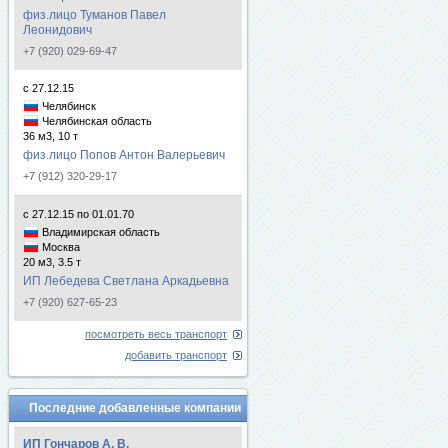
физ.лицо Туманов Павел
Леонидович
+7 (920) 029-69-47
с 27.12.15
Челябинск
Челябинская область
36 м3, 10 т
физ.лицо Попов Антон Валерьевич
+7 (912) 320-29-17
с 27.12.15 по 01.01.70
Владимирская область
Москва
20 м3, 3.5 т
ИП Лебедева Светлана Аркадьевна
+7 (920) 627-65-23
посмотреть весь транспорт
добавить транспорт
Последние добавленные компании
ИП Гончаров А. В.