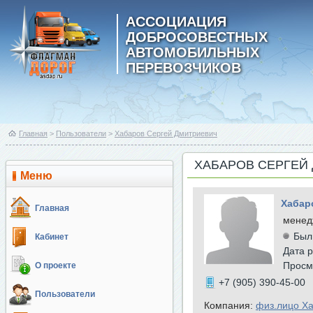
АССОЦИАЦИЯ
ДОБРОСОВЕСТНЫХ
АВТОМОБИЛЬНЫХ
ПЕРЕВОЗЧИКОВ
Главная
>
Пользователи
>
Хабаров Сергей Дмитриевич
ХАБАРОВ СЕРГЕЙ
Меню
Хабар
Главная
менед
Был
Кабинет
Дата р
Просм
О проекте
+7 (905) 390-45-00
Пользователи
Компания:
физ.лицо Х