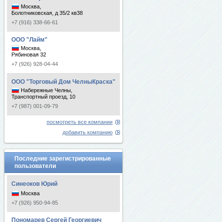
Москва,
Болотниковская, д 35/2 кв38
+7 (916) 338-66-61
ООО "Лайм"
Москва,
Рябиновая 32
+7 (926) 928-04-44
ООО "Торговый Дом ЧелныКраска"
Набережные Челны,
Транспортный проезд, 10
+7 (987) 001-09-79
посмотреть все компании
добавить компанию
Последние зарегистрированные
пользователи
Синеоков Юрий
Москва
+7 (926) 950-94-85
Пономарев Сергей Георгиевич