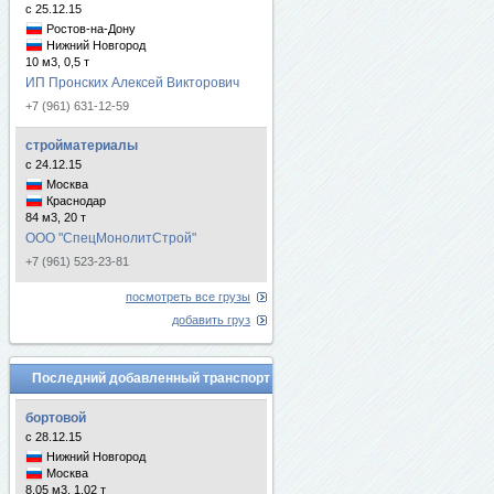
с 25.12.15
Ростов-на-Дону
Нижний Новгород
10 м3, 0,5 т
ИП Пронских Алексей Викторович
+7 (961) 631-12-59
стройматериалы
с 24.12.15
Москва
Краснодар
84 м3, 20 т
ООО "СпецМонолитСтрой"
+7 (961) 523-23-81
посмотреть все грузы
добавить груз
Последний добавленный транспорт
бортовой
с 28.12.15
Нижний Новгород
Москва
8.05 м3, 1.02 т