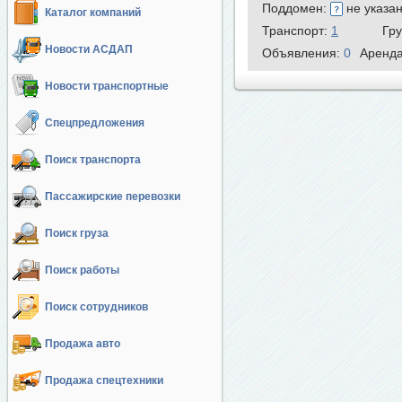
Поддомен:
не указа
Каталог компаний
Транспорт:
1
Гр
Новости АСДАП
Объявления:
0
Аренд
Новости транспортные
Спецпредложения
Поиск транспорта
Пассажирские перевозки
Поиск груза
Поиск работы
Поиск сотрудников
Продажа авто
Продажа спецтехники