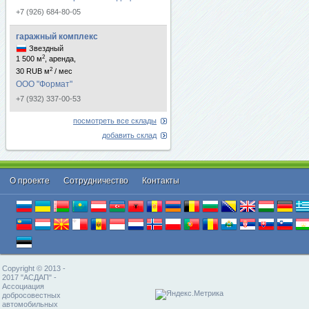
+7 (926) 684-80-05
гаражный комплекс
Звездный
2
1 500 м
, аренда,
2
30 RUB м
/ мес
ООО "Формат"
+7 (932) 337-00-53
посмотреть все склады
добавить склад
О проекте
Cотрудничество
Контакты
Copyright © 2013 -
2017 "АСДАП" -
Ассоциация
добросовестных
автомобильных