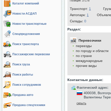
Позиция:
37178
Каталог компаний
Транспорт:
1
Груз
Новости АСДАП
Автопарк:
1
Объявл
Cклады:
0
Новости транспортные
Раздел:
Спецпредложения
Перевозчики
Поиск транспорта
переезды
по городу и области
Пассажирские перевозки
по стране
международные
Поиск груза
прочие виды
Поиск работы
Контактные данные:
Поиск сотрудников
Фактический адрес:
400038, Волгогр
Продажа авто
Валентины Тереш
скрыть
Продажа спецтехники