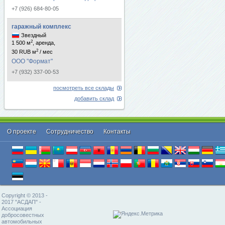
+7 (926) 684-80-05
гаражный комплекс
Звездный
2
1 500 м
, аренда,
2
30 RUB м
/ мес
ООО "Формат"
+7 (932) 337-00-53
посмотреть все склады
добавить склад
О проекте
Cотрудничество
Контакты
Copyright © 2013 -
2017 "АСДАП" -
Ассоциация
добросовестных
автомобильных