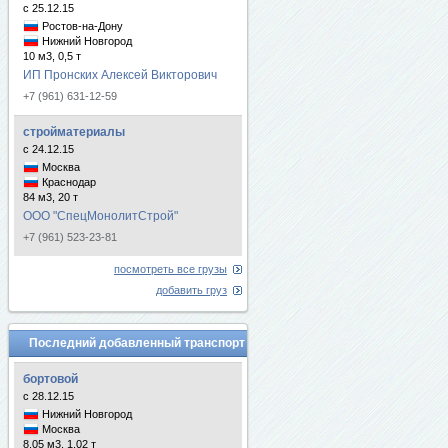
с 25.12.15
Ростов-на-Дону
Нижний Новгород
10 м3, 0,5 т
ИП Пронских Алексей Викторович
+7 (961) 631-12-59
стройматериалы
с 24.12.15
Москва
Краснодар
84 м3, 20 т
ООО "СпецМонолитСтрой"
+7 (961) 523-23-81
посмотреть все грузы
добавить груз
Последний добавленный транспорт
бортовой
с 28.12.15
Нижний Новгород
Москва
8.05 м3, 1.02 т