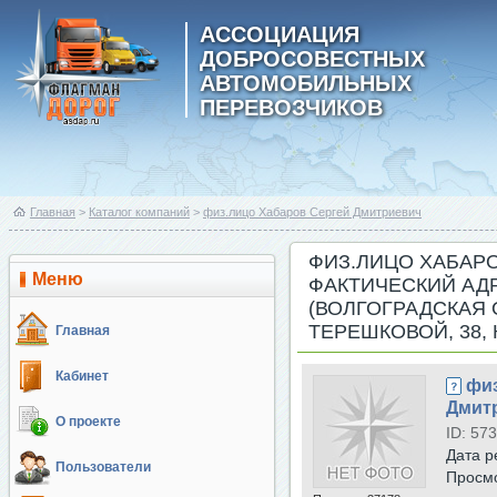
АССОЦИАЦИЯ
ДОБРОСОВЕСТНЫХ
АВТОМОБИЛЬНЫХ
ПЕРЕВОЗЧИКОВ
Главная
>
Каталог компаний
>
физ.лицо Хабаров Сергей Дмитриевич
ФИЗ.ЛИЦО ХАБАР
Меню
ФАКТИЧЕСКИЙ АДР
(ВОЛГОГРАДСКАЯ 
ТЕРЕШКОВОЙ, 38, К
Главная
Кабинет
физ
Дмит
О проекте
ID: 573
Дата р
Пользователи
Просм