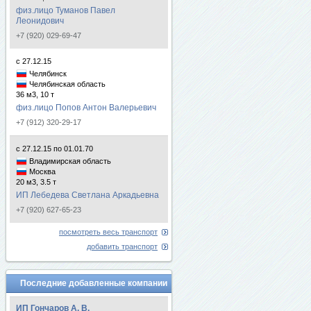
физ.лицо Туманов Павел
Леонидович
+7 (920) 029-69-47
с 27.12.15
Челябинск
Челябинская область
36 м3, 10 т
физ.лицо Попов Антон Валерьевич
+7 (912) 320-29-17
с 27.12.15 по 01.01.70
Владимирская область
Москва
20 м3, 3.5 т
ИП Лебедева Светлана Аркадьевна
+7 (920) 627-65-23
посмотреть весь транспорт
добавить транспорт
Последние добавленные компании
ИП Гончаров А. В.