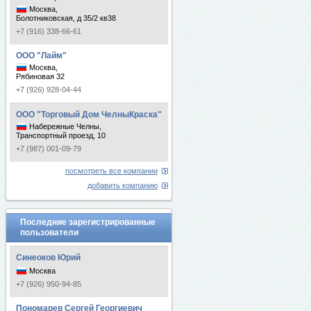
Москва,
Болотниковская, д 35/2 кв38
+7 (916) 338-66-61
ООО "Лайм"
Москва,
Рябиновая 32
+7 (926) 928-04-44
ООО "Торговый Дом ЧелныКраска"
Набережные Челны,
Транспортный проезд, 10
+7 (987) 001-09-79
посмотреть все компании
добавить компанию
Последние зарегистрированные
пользователи
Синеоков Юрий
Москва
+7 (926) 950-94-85
Пономарев Сергей Георгиевич