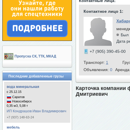
Контактные лица:
Контактное лицо 1:
Хабар
менед
Был 
Дата р
+7 (905) 390-45-00
Пропуска СК, ТТК, МКАД
Транспорт:
1
Гру
Объявления:
0
Аренда
Последние добавленные грузы
вода минеральная
Карточка компании 
с 25.12.15
Дмитриевич
Саратов
Новосибирск
0,35 м3, 5,08 т
ИП Кондрашов Иван Владимирович
+7 (937) 148-63-24
мебель