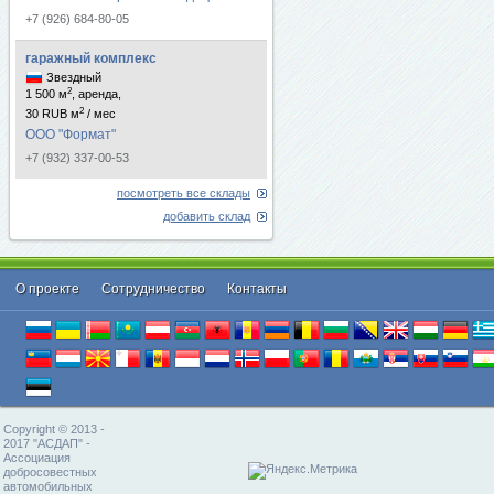
+7 (926) 684-80-05
гаражный комплекс
Звездный
2
1 500 м
, аренда,
2
30 RUB м
/ мес
ООО "Формат"
+7 (932) 337-00-53
посмотреть все склады
добавить склад
О проекте
Cотрудничество
Контакты
Copyright © 2013 -
2017 "АСДАП" -
Ассоциация
добросовестных
автомобильных