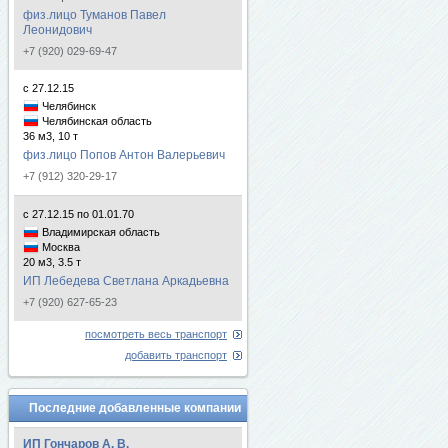
физ.лицо Туманов Павел
Леонидович
+7 (920) 029-69-47
с 27.12.15
Челябинск
Челябинская область
36 м3, 10 т
физ.лицо Попов Антон Валерьевич
+7 (912) 320-29-17
с 27.12.15 по 01.01.70
Владимирская область
Москва
20 м3, 3.5 т
ИП Лебедева Светлана Аркадьевна
+7 (920) 627-65-23
посмотреть весь транспорт
добавить транспорт
Последние добавленные компании
ИП Гончаров А. В.