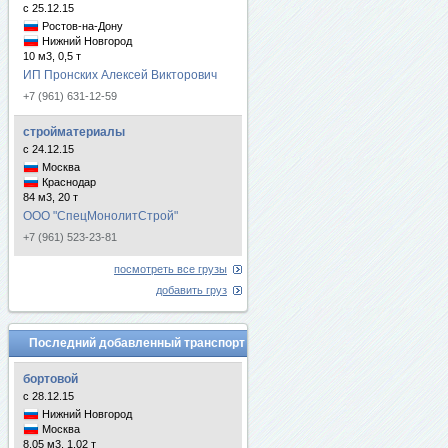
с 25.12.15
Ростов-на-Дону
Нижний Новгород
10 м3, 0,5 т
ИП Пронских Алексей Викторович
+7 (961) 631-12-59
стройматериалы
с 24.12.15
Москва
Краснодар
84 м3, 20 т
ООО "СпецМонолитСтрой"
+7 (961) 523-23-81
посмотреть все грузы
добавить груз
Последний добавленный транспорт
бортовой
с 28.12.15
Нижний Новгород
Москва
8.05 м3, 1.02 т