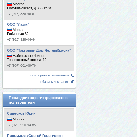
Москва,
Болотниковская, д 35/2 кв38
+7 (916) 338-66-61
ООО "Лайм"
Москва,
Рябиновая 32
+7 (926) 928-04-44
ООО "Торговый Дом ЧелныКраска"
Набережные Челны,
Транспортный проезд, 10
+7 (987) 001-09-79
посмотреть все компании
добавить компанию
Последние зарегистрированные
пользователи
Синеоков Юрий
Москва
+7 (926) 950-94-85
Пономарев Сергей Георгиевич