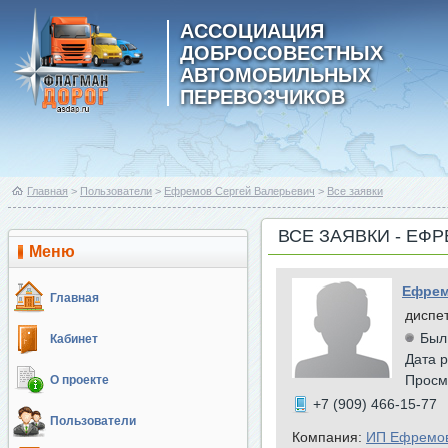
АССОЦИАЦИЯ
ДОБРОСОВЕСТНЫХ
АВТОМОБИЛЬНЫХ
ПЕРЕВОЗЧИКОВ
Главная
>
Пользователи
>
Ефремов Сергей Валерьевич
>
Все заявки
ВСЕ ЗАЯВКИ - ЕФ
Меню
Ефрем
Главная
диспе
Был
Кабинет
Дата р
Просм
О проекте
+7 (909) 466-15-77
Пользователи
Компания:
ИП Ефремов