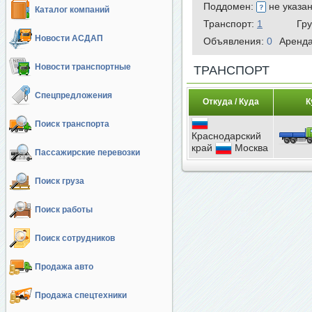
Поддомен:
не указа
Каталог компаний
Транспорт:
1
Гр
Новости АСДАП
Объявления:
0
Аренд
Новости транспортные
ТРАНСПОРТ
Спецпредложения
Откуда / Куда
К
Поиск транспорта
Краснодарский
край
Москва
Пассажирские перевозки
Поиск груза
Поиск работы
Поиск сотрудников
Продажа авто
Продажа спецтехники