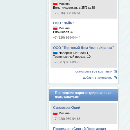
Москва,
Болотниковская, д 35/2 кв38
+7 (916) 338-66-61
ООО "Лайм"
Москва,
Рябиновая 32
+7 (926) 928-04-44
ООО "Торговый Дом ЧелныКраска"
Набережные Челны,
Транспортный проезд, 10
+7 (987) 001-09-79
посмотреть все компании
добавить компанию
Последние зарегистрированные
пользователи
Синеоков Юрий
Москва
+7 (926) 950-94-85
Пономарев Сергей Георгиевич