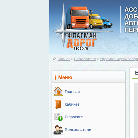
АСС
ДОБ
АВ
ПЕР
Главная
>
Пользователи
>
Ефремов Сергей Валер
Меню
Главная
Кабинет
О проекте
Пользователи