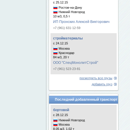
с 25.12.15
Ростов-на-Дону
Нижний Новгород
10 м3, 0,5 т
ИП Пронских Алексей Викторович
+7 (961) 631-12-59
стройматериалы
с 24.12.15
Москва
Краснодар
84 м3, 20 т
ООО "СпецМонолитСтрой"
+7 (961) 523-23-81
посмотреть все грузы
добавить груз
Последний добавленный транспорт
бортовой
с 28.12.15
Нижний Новгород
Москва
8.05 м3, 1.02 т