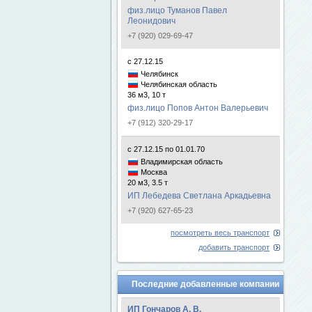
физ.лицо Туманов Павел
Леонидович
+7 (920) 029-69-47
с 27.12.15
Челябинск
Челябинская область
36 м3, 10 т
физ.лицо Попов Антон Валерьевич
+7 (912) 320-29-17
с 27.12.15 по 01.01.70
Владимирская область
Москва
20 м3, 3.5 т
ИП Лебедева Светлана Аркадьевна
+7 (920) 627-65-23
посмотреть весь транспорт
добавить транспорт
Последние добавленные компании
ИП Гончаров А. В.