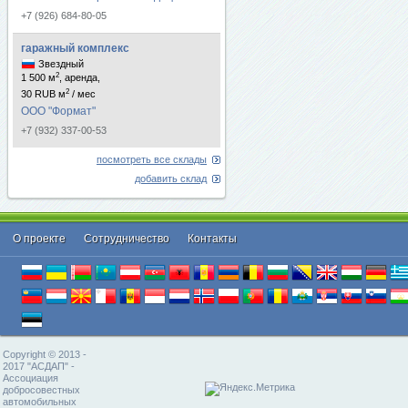
+7 (926) 684-80-05
гаражный комплекс
Звездный
2
1 500 м
, аренда,
2
30 RUB м
/ мес
ООО "Формат"
+7 (932) 337-00-53
посмотреть все склады
добавить склад
О проекте
Cотрудничество
Контакты
Copyright © 2013 -
2017 "АСДАП" -
Ассоциация
добросовестных
автомобильных