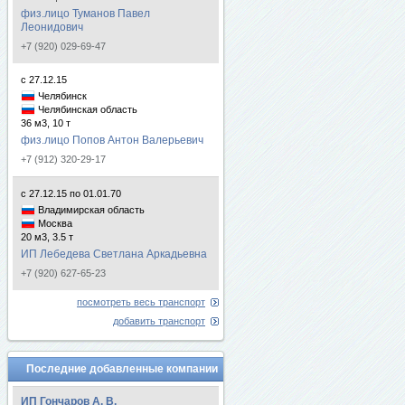
физ.лицо Туманов Павел
Леонидович
+7 (920) 029-69-47
с 27.12.15
Челябинск
Челябинская область
36 м3, 10 т
физ.лицо Попов Антон Валерьевич
+7 (912) 320-29-17
с 27.12.15 по 01.01.70
Владимирская область
Москва
20 м3, 3.5 т
ИП Лебедева Светлана Аркадьевна
+7 (920) 627-65-23
посмотреть весь транспорт
добавить транспорт
Последние добавленные компании
ИП Гончаров А. В.