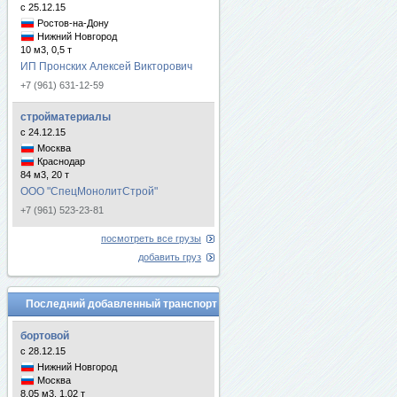
с 25.12.15
Ростов-на-Дону
Нижний Новгород
10 м3, 0,5 т
ИП Пронских Алексей Викторович
+7 (961) 631-12-59
стройматериалы
с 24.12.15
Москва
Краснодар
84 м3, 20 т
ООО "СпецМонолитСтрой"
+7 (961) 523-23-81
посмотреть все грузы
добавить груз
Последний добавленный транспорт
бортовой
с 28.12.15
Нижний Новгород
Москва
8.05 м3, 1.02 т