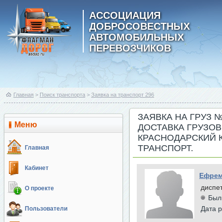
АССОЦИАЦИЯ
ДОБРОСОВЕСТНЫХ
АВТОМОБИЛЬНЫХ
ПЕРЕВОЗЧИКОВ
Главная
>
Поиск транспорта
>
Заявка на транспорт 296
ЗАЯВКА НА ГРУЗ 
Меню
ДОСТАВКА ГРУЗО
КРАСНОДАРСКИЙ К
ТРАНСПОРТ.
Главная
Кабинет
Ефрем
диспе
О проекте
Был
Дата р
Пользователи