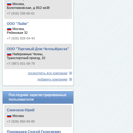
Москва,
Болотниковская, д 35/2 кв38
+7 (916) 338-66-61
ООО "Лайм"
Москва,
Рябиновая 32
+7 (926) 928-04-44
ООО "Торговый Дом ЧелныКраска"
Набережные Челны,
Транспортный проезд, 10
+7 (987) 001-09-79
посмотреть все компании
добавить компанию
Последние зарегистрированные
пользователи
Синеоков Юрий
Москва
+7 (926) 950-94-85
Пономарев Сергей Георгиевич