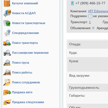
+7 (909) 466-15-77
Каталог компаний
Компания:
ИП Ефремов
Новости АСДАП
Поддомен:
не указа
Транспорт:
1
Гр
Новости транспортные
Объявления:
0
Аренд
Спецпредложения
Поиск транспорта
Откуда:
Куда:
Пассажирские перевозки
Кузов:
Поиск груза
Поиск работы
Вид загрузки:
Поиск сотрудников
Грузоподъемность:
Продажа авто
Габариты:
Продажа спецтехники
Объем: