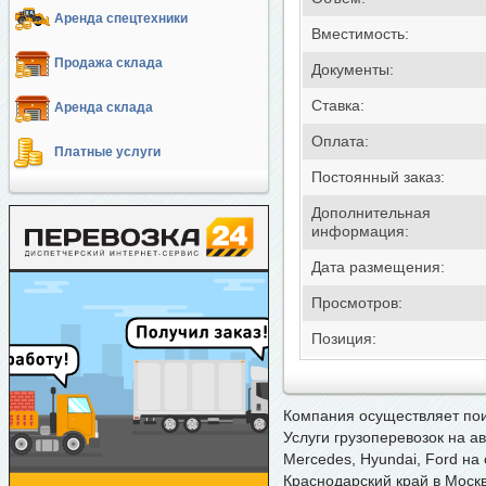
Аренда спецтехники
Вместимость:
Продажа склада
Документы:
Ставка:
Аренда склада
Оплата:
Платные услуги
Постоянный заказ:
Дополнительная
информация:
Дата размещения:
Просмотров:
Позиция:
Компания осуществляет
пои
Услуги грузоперевозок на а
Mercedes, Hyundai, Ford на
Краснодарский край в Москв