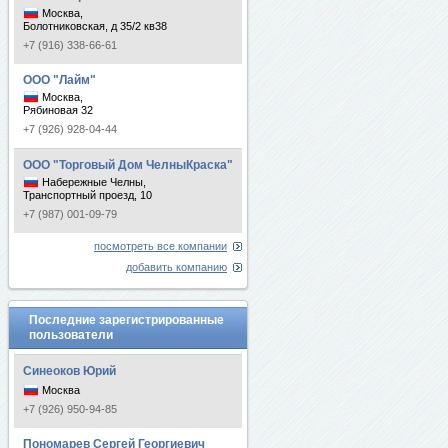
Москва,
Болотниковская, д 35/2 кв38
+7 (916) 338-66-61
ООО "Лайм"
Москва,
Рябиновая 32
+7 (926) 928-04-44
ООО "Торговый Дом ЧелныКраска"
Набережные Челны,
Транспортный проезд, 10
+7 (987) 001-09-79
посмотреть все компании
добавить компанию
Последние зарегистрированные
пользователи
Синеоков Юрий
Москва
+7 (926) 950-94-85
Пономарев Сергей Георгиевич