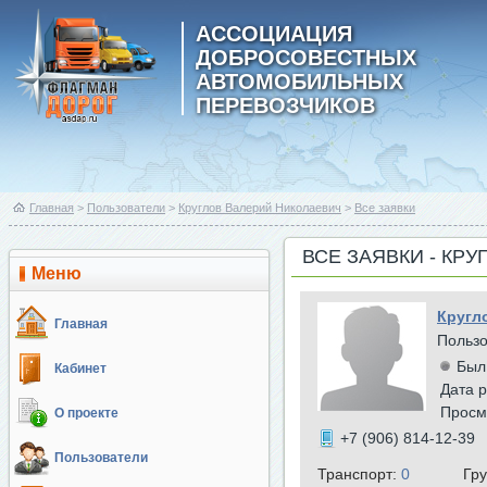
АССОЦИАЦИЯ
ДОБРОСОВЕСТНЫХ
АВТОМОБИЛЬНЫХ
ПЕРЕВОЗЧИКОВ
Главная
>
Пользователи
>
Круглов Валерий Николаевич
>
Все заявки
ВСЕ ЗАЯВКИ - КР
Меню
Кругл
Главная
Польз
Был
Кабинет
Дата р
Просм
О проекте
+7 (906) 814-12-39
Пользователи
Транспорт:
0
Гр