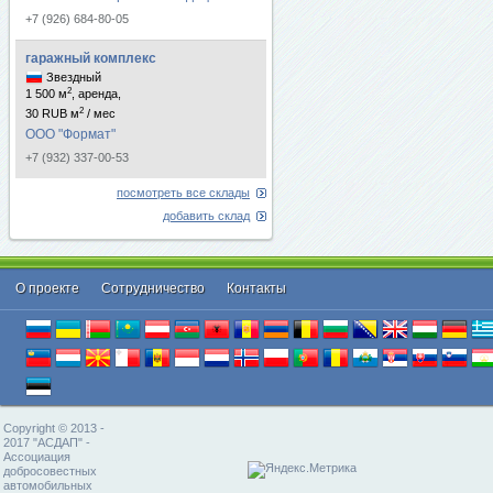
+7 (926) 684-80-05
гаражный комплекс
Звездный
2
1 500 м
, аренда,
2
30 RUB м
/ мес
ООО "Формат"
+7 (932) 337-00-53
посмотреть все склады
добавить склад
О проекте
Cотрудничество
Контакты
Copyright © 2013 -
2017 "АСДАП" -
Ассоциация
добросовестных
автомобильных