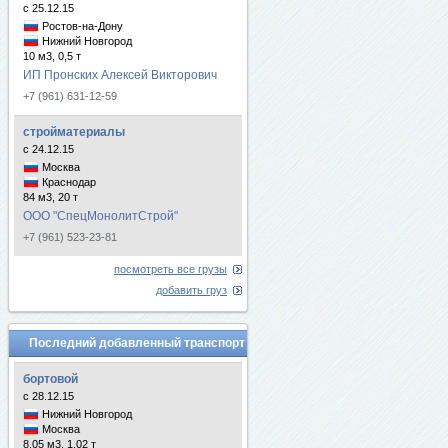
с 25.12.15
Ростов-на-Дону
Нижний Новгород
10 м3, 0,5 т
ИП Пронских Алексей Викторович
+7 (961) 631-12-59
стройматериалы
с 24.12.15
Москва
Краснодар
84 м3, 20 т
ООО "СпецМонолитСтрой"
+7 (961) 523-23-81
посмотреть все грузы
добавить груз
Последний добавленный транспорт
бортовой
с 28.12.15
Нижний Новгород
Москва
8.05 м3, 1.02 т