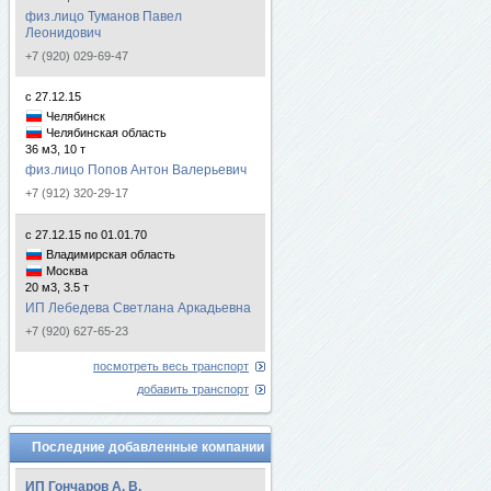
физ.лицо Туманов Павел
Леонидович
+7 (920) 029-69-47
с 27.12.15
Челябинск
Челябинская область
36 м3, 10 т
физ.лицо Попов Антон Валерьевич
+7 (912) 320-29-17
с 27.12.15 по 01.01.70
Владимирская область
Москва
20 м3, 3.5 т
ИП Лебедева Светлана Аркадьевна
+7 (920) 627-65-23
посмотреть весь транспорт
добавить транспорт
Последние добавленные компании
ИП Гончаров А. В.