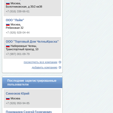
Москва,
Болотниковская, д 35/2 кв38
+7 (916) 338-66-61
ООО "Лайм"
Москва,
Рябиновая 32
+7 (926) 928-04-44
ООО "Торговый Дом ЧелныКраска"
Набережные Челны,
Транспортный проезд, 10
+7 (987) 001-09-79
посмотреть все компании
добавить компанию
Последние зарегистрированные
пользователи
Синеоков Юрий
Москва
+7 (926) 950-94-85
Пономарев Сергей Георгиевич