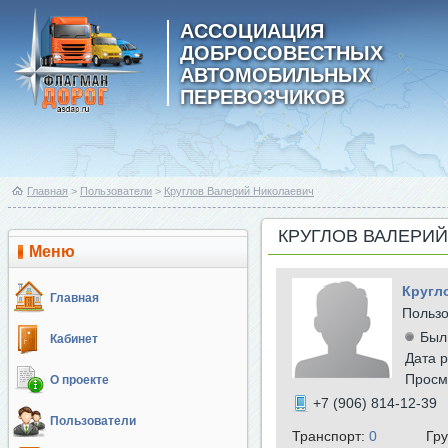
АССОЦИАЦИЯ
ДОБРОСОВЕСТНЫХ
АВТОМОБИЛЬНЫХ
ПЕРЕВОЗЧИКОВ
Главная
>
Пользователи
>
Круглов Валерий Николаевич
КРУГЛОВ ВАЛЕРИ
Меню
Кругл
Главная
Польз
Был
Кабинет
Дата р
Просм
О проекте
+7 (906) 814-12-39
Пользователи
Транспорт:
0
Гр