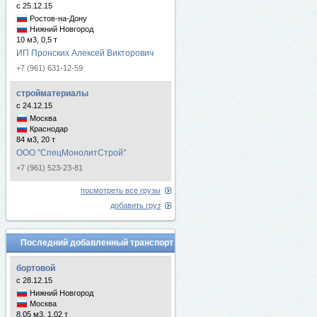
с 25.12.15
Ростов-на-Дону
Нижний Новгород
10 м3, 0,5 т
ИП Пронских Алексей Викторович
+7 (961) 631-12-59
стройматериалы
с 24.12.15
Москва
Краснодар
84 м3, 20 т
ООО "СпецМонолитСтрой"
+7 (961) 523-23-81
посмотреть все грузы
добавить груз
Последний добавленный транспорт
бортовой
с 28.12.15
Нижний Новгород
Москва
8.05 м3, 1.02 т