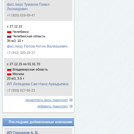
физ.лицо Туманов Павел
Леонидович
+7 (920) 029-69-47
с 27.12.15
Челябинск
Челябинская область
36 м3, 10 т
физ.лицо Попов Антон Валерьевич
+7 (912) 320-29-17
с 27.12.15 по 01.01.70
Владимирская область
Москва
20 м3, 3.5 т
ИП Лебедева Светлана Аркадьевна
+7 (920) 627-65-23
посмотреть весь транспорт
добавить транспорт
Последние добавленные компании
ИП Гончаров А. В.