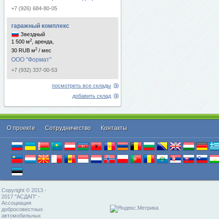
+7 (926) 684-80-05
гаражный комплекс
Звездный
2
1 500 м
, аренда,
2
30 RUB м
/ мес
ООО "Формат"
+7 (932) 337-00-53
посмотреть все склады
добавить склад
О проекте
Cотрудничество
Контакты
Copyright © 2013 -
2017 "АСДАП" -
Ассоциация
добросовестных
автомобильных