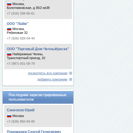
Москва,
Болотниковская, д 35/2 кв38
+7 (916) 338-66-61
ООО "Лайм"
Москва,
Рябиновая 32
+7 (926) 928-04-44
ООО "Торговый Дом ЧелныКраска"
Набережные Челны,
Транспортный проезд, 10
+7 (987) 001-09-79
посмотреть все компании
добавить компанию
Последние зарегистрированные
пользователи
Синеоков Юрий
Москва
+7 (926) 950-94-85
Пономарев Сергей Георгиевич