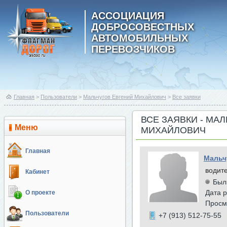
АССОЦИАЦИЯ
ДОБРОСОВЕСТНЫХ
АВТОМОБИЛЬНЫХ
ПЕРЕВОЗЧИКОВ
Главная
>
Пользователи
>
Мальчугов Евгений Михайлович
>
Все заявки
ВСЕ ЗАЯВКИ - МА
Меню
МИХАЙЛОВИЧ
Главная
Мальч
водит
Кабинет
Был
Дата р
О проекте
Просм
Пользователи
+7 (913) 512-75-55