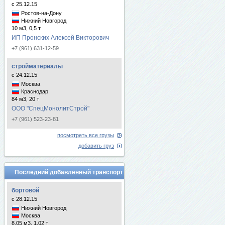
с 25.12.15
Ростов-на-Дону
Нижний Новгород
10 м3, 0,5 т
ИП Пронских Алексей Викторович
+7 (961) 631-12-59
стройматериалы
с 24.12.15
Москва
Краснодар
84 м3, 20 т
ООО "СпецМонолитСтрой"
+7 (961) 523-23-81
посмотреть все грузы
добавить груз
Последний добавленный транспорт
бортовой
с 28.12.15
Нижний Новгород
Москва
8.05 м3, 1.02 т