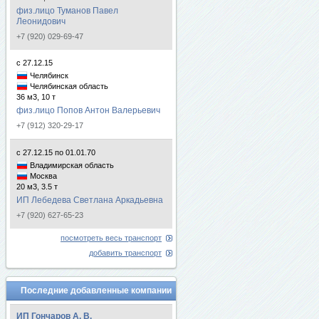
физ.лицо Туманов Павел
Леонидович
+7 (920) 029-69-47
с 27.12.15
Челябинск
Челябинская область
36 м3, 10 т
физ.лицо Попов Антон Валерьевич
+7 (912) 320-29-17
с 27.12.15 по 01.01.70
Владимирская область
Москва
20 м3, 3.5 т
ИП Лебедева Светлана Аркадьевна
+7 (920) 627-65-23
посмотреть весь транспорт
добавить транспорт
Последние добавленные компании
ИП Гончаров А. В.