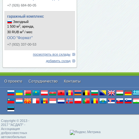
+7 (926) 684-80-05
гаражный комплекс
Звездный
2
1 500 м
, аренда,
2
30 RUB м
/ мес
ООО "Формат"
+7 (932) 337-00-53
посмотреть все склады
добавить склад
О проекте
Cотрудничество
Контакты
Copyright © 2013 -
2017 "АСДАП" -
Ассоциация
добросовестных
автомобильных