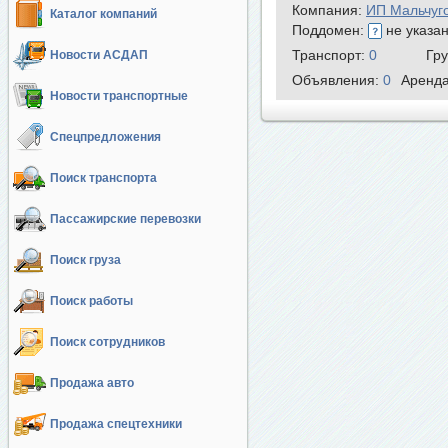
Компания:
ИП Мальчуг
Каталог компаний
Поддомен:
не указа
Транспорт:
0
Гр
Новости АСДАП
Объявления:
0
Аренд
Новости транспортные
Спецпредложения
Поиск транспорта
Пассажирские перевозки
Поиск груза
Поиск работы
Поиск сотрудников
Продажа авто
Продажа спецтехники