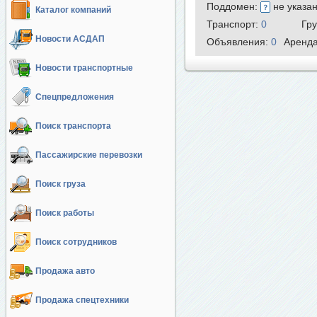
Поддомен:
не указа
Каталог компаний
Транспорт:
0
Гр
Новости АСДАП
Объявления:
0
Аренд
Новости транспортные
Спецпредложения
Поиск транспорта
Пассажирские перевозки
Поиск груза
Поиск работы
Поиск сотрудников
Продажа авто
Продажа спецтехники