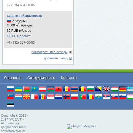
+7 (926) 684-80-05
гаражный комплекс
Звездный
2
1 500 м
, аренда,
2
30 RUB м
/ мес
ООО "Формат"
+7 (932) 337-00-53
посмотреть все склады
добавить склад
О проекте
Cотрудничество
Контакты
Copyright © 2013 -
2017 "АСДАП" -
Ассоциация
добросовестных
автомобильных