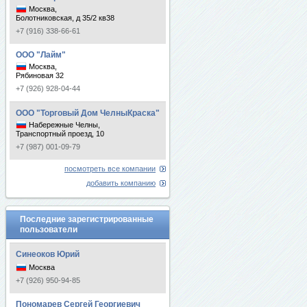
Москва,
Болотниковская, д 35/2 кв38
+7 (916) 338-66-61
ООО "Лайм"
Москва,
Рябиновая 32
+7 (926) 928-04-44
ООО "Торговый Дом ЧелныКраска"
Набережные Челны,
Транспортный проезд, 10
+7 (987) 001-09-79
посмотреть все компании
добавить компанию
Последние зарегистрированные
пользователи
Синеоков Юрий
Москва
+7 (926) 950-94-85
Пономарев Сергей Георгиевич