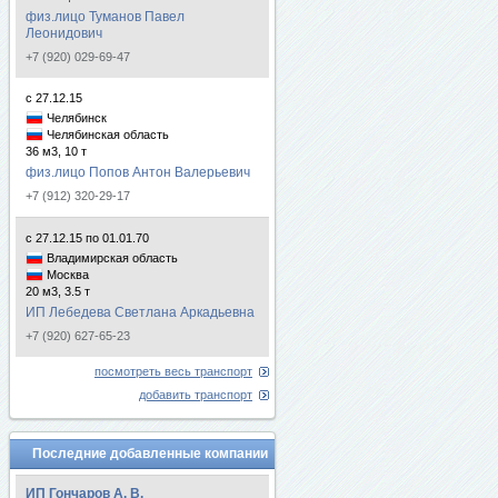
физ.лицо Туманов Павел
Леонидович
+7 (920) 029-69-47
с 27.12.15
Челябинск
Челябинская область
36 м3, 10 т
физ.лицо Попов Антон Валерьевич
+7 (912) 320-29-17
с 27.12.15 по 01.01.70
Владимирская область
Москва
20 м3, 3.5 т
ИП Лебедева Светлана Аркадьевна
+7 (920) 627-65-23
посмотреть весь транспорт
добавить транспорт
Последние добавленные компании
ИП Гончаров А. В.