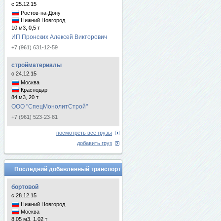
с 25.12.15
Ростов-на-Дону
Нижний Новгород
10 м3, 0,5 т
ИП Пронских Алексей Викторович
+7 (961) 631-12-59
стройматериалы
с 24.12.15
Москва
Краснодар
84 м3, 20 т
ООО "СпецМонолитСтрой"
+7 (961) 523-23-81
посмотреть все грузы
добавить груз
Последний добавленный транспорт
бортовой
с 28.12.15
Нижний Новгород
Москва
8.05 м3, 1.02 т