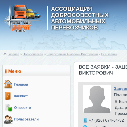
АССОЦИАЦИЯ
ДОБРОСОВЕСТНЫХ
АВТОМОБИЛЬНЫХ
ПЕРЕВОЗЧИКОВ
Главная
>
Пользователи
>
Зацерковный Анатолий Викторович
>
Все заявки
ВСЕ ЗАЯВКИ - ЗА
Меню
ВИКТОРОВИЧ
Главная
Зацер
Польз
Кабинет
Был
Дата р
О проекте
Просм
Пользователи
+7 (926) 674-64-32