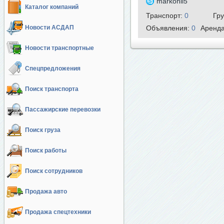
markonii5
Каталог компаний
Транспорт:
0
Гр
Новости АСДАП
Объявления:
0
Аренд
Новости транспортные
Спецпредложения
Поиск транспорта
Пассажирские перевозки
Поиск груза
Поиск работы
Поиск сотрудников
Продажа авто
Продажа спецтехники