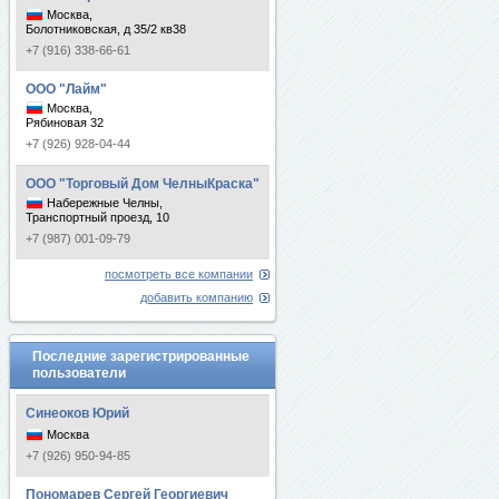
Москва,
Болотниковская, д 35/2 кв38
+7 (916) 338-66-61
ООО "Лайм"
Москва,
Рябиновая 32
+7 (926) 928-04-44
ООО "Торговый Дом ЧелныКраска"
Набережные Челны,
Транспортный проезд, 10
+7 (987) 001-09-79
посмотреть все компании
добавить компанию
Последние зарегистрированные
пользователи
Синеоков Юрий
Москва
+7 (926) 950-94-85
Пономарев Сергей Георгиевич