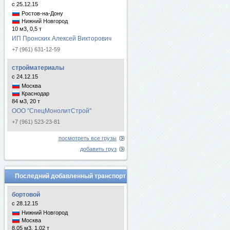
с 25.12.15
Ростов-на-Дону
Нижний Новгород
10 м3, 0,5 т
ИП Пронских Алексей Викторович
+7 (961) 631-12-59
стройматериалы
с 24.12.15
Москва
Краснодар
84 м3, 20 т
ООО "СпецМонолитСтрой"
+7 (961) 523-23-81
посмотреть все грузы
добавить груз
Последний добавленный транспорт
бортовой
с 28.12.15
Нижний Новгород
Москва
8.05 м3, 1.02 т