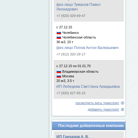
физ.лицо Туманов Павел
Леонидович
+7 (920) 029-69-47
с 27.12.15
Челябинск
Челябинская область
36 м3, 10 т
физ.лицо Попов Антон Валерьевич
+7 (912) 320-29-17
с 27.12.15 по 01.01.70
Владимирская область
Москва
20 м3, 3.5 т
ИП Лебедева Светлана Аркадьевна
+7 (920) 627-65-23
посмотреть весь транспорт
добавить транспорт
Последние добавленные компании
ИП Гончаров А. В.