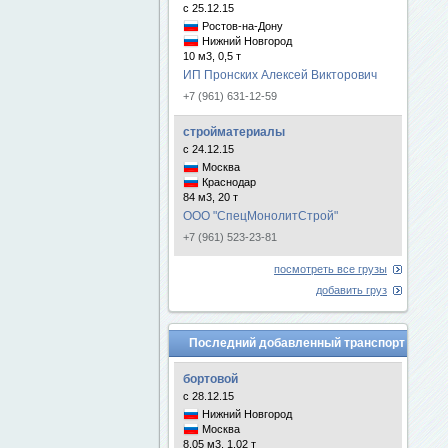
с 25.12.15
Ростов-на-Дону
Нижний Новгород
10 м3, 0,5 т
ИП Пронских Алексей Викторович
+7 (961) 631-12-59
стройматериалы
с 24.12.15
Москва
Краснодар
84 м3, 20 т
ООО "СпецМонолитСтрой"
+7 (961) 523-23-81
посмотреть все грузы
добавить груз
Последний добавленный транспорт
бортовой
с 28.12.15
Нижний Новгород
Москва
8.05 м3, 1.02 т