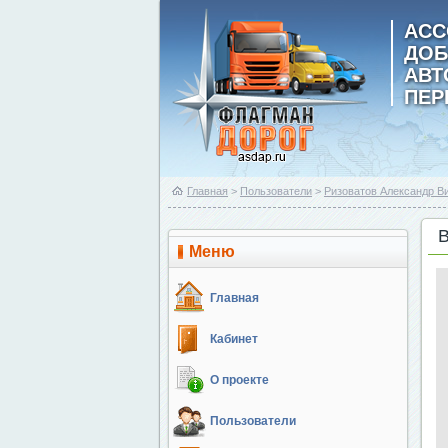
АСС
ДОБ
АВ
ПЕР
Главная
>
Пользователи
>
Ризоватов Александр В
Меню
Главная
Кабинет
О проекте
Пользователи