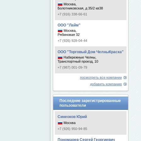
Москва,
Болотниковская, д 35/2 кв38
+7 (916) 338-66-61
ООО "Лайм"
Москва,
Рябиновая 32
+7 (926) 928-04-44
ООО "Торговый Дом ЧелныКраска"
Набережные Челны,
Транспортный проезд, 10
+7 (987) 001-09-79
посмотреть все компании
добавить компанию
Последние зарегистрированные
пользователи
Синеоков Юрий
Москва
+7 (926) 950-94-85
Пономарев Сергей Георгиевич