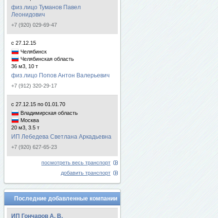
физ.лицо Туманов Павел
Леонидович
+7 (920) 029-69-47
с 27.12.15
Челябинск
Челябинская область
36 м3, 10 т
физ.лицо Попов Антон Валерьевич
+7 (912) 320-29-17
с 27.12.15 по 01.01.70
Владимирская область
Москва
20 м3, 3.5 т
ИП Лебедева Светлана Аркадьевна
+7 (920) 627-65-23
посмотреть весь транспорт
добавить транспорт
Последние добавленные компании
ИП Гончаров А. В.