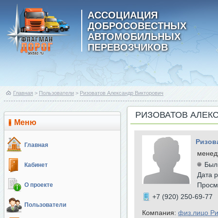
АССОЦИАЦИЯ
ДОБРОСОВЕСТНЫХ
АВТОМОБИЛЬНЫХ
ПЕРЕВОЗЧИКОВ
Главная
>
Пользователи
>
Ризоватов Александр Викторович
РИЗОВАТОВ АЛЕК
Меню
Ризов
Главная
менед
Был
Кабинет
Дата р
Просм
О проекте
+7 (920) 250-69-77
Пользователи
Компания:
физ.лицо Ри