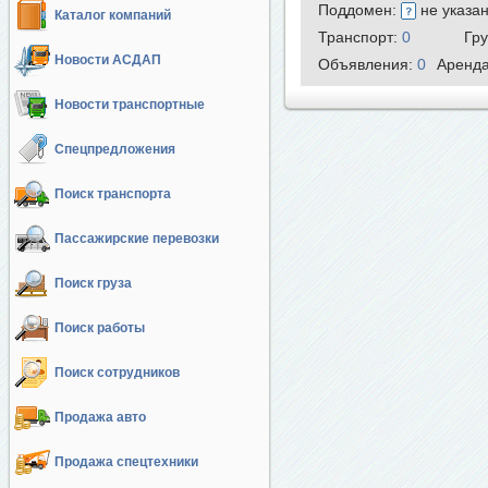
Поддомен:
не указа
Каталог компаний
Транспорт:
0
Гр
Новости АСДАП
Объявления:
0
Аренд
Новости транспортные
Спецпредложения
Поиск транспорта
Пассажирские перевозки
Поиск груза
Поиск работы
Поиск сотрудников
Продажа авто
Продажа спецтехники