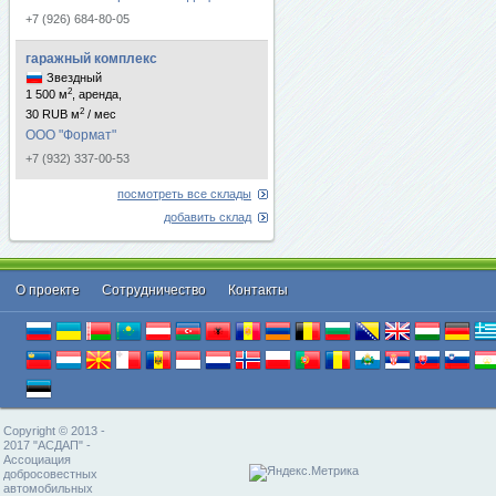
+7 (926) 684-80-05
гаражный комплекс
Звездный
2
1 500 м
, аренда,
2
30 RUB м
/ мес
ООО "Формат"
+7 (932) 337-00-53
посмотреть все склады
добавить склад
О проекте
Cотрудничество
Контакты
Copyright © 2013 -
2017 "АСДАП" -
Ассоциация
добросовестных
автомобильных