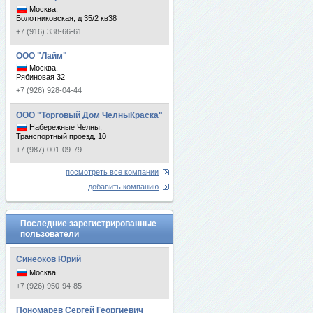
Москва,
Болотниковская, д 35/2 кв38
+7 (916) 338-66-61
ООО "Лайм"
Москва,
Рябиновая 32
+7 (926) 928-04-44
ООО "Торговый Дом ЧелныКраска"
Набережные Челны,
Транспортный проезд, 10
+7 (987) 001-09-79
посмотреть все компании
добавить компанию
Последние зарегистрированные
пользователи
Синеоков Юрий
Москва
+7 (926) 950-94-85
Пономарев Сергей Георгиевич