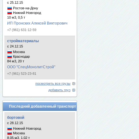
с 25.12.15
Ростов-на-Дону
Нижний Новгород
10 м3, 0,5 т
ИП Пронских Алексей Викторович
+7 (961) 631-12-59
стройматериалы
с 24.12.15
Москва
Краснодар
84 м3, 20 т
ООО "СпецМонолитСтрой"
+7 (961) 523-23-81
посмотреть все грузы
добавить груз
Последний добавленный транспорт
бортовой
с 28.12.15
Нижний Новгород
Москва
8.05 м3, 1.02 т