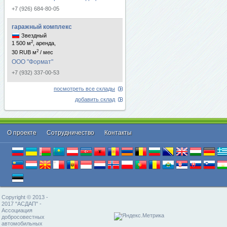
+7 (926) 684-80-05
гаражный комплекс
Звездный
2
1 500 м
, аренда,
2
30 RUB м
/ мес
ООО "Формат"
+7 (932) 337-00-53
посмотреть все склады
добавить склад
О проекте
Cотрудничество
Контакты
Copyright © 2013 -
2017 "АСДАП" -
Ассоциация
добросовестных
автомобильных