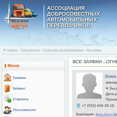
АССОЦИАЦИЯ
ДОБРОСОВЕСТНЫХ
АВТОМОБИЛЬНЫХ
ПЕРЕВОЗЧИКОВ
Главная
>
Пользователи
>
Огнев Алексей Александрович
>
Все заявки
ВСЕ ЗАЯВКИ - ОГ
Меню
Огнев
Главная
менед
Был
Кабинет
Дата р
Просм
О проекте
+7 (910) 646-28-18
Пользователи
Компания:
физ.лицо И