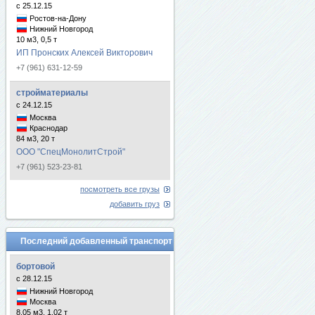
с 25.12.15
Ростов-на-Дону
Нижний Новгород
10 м3, 0,5 т
ИП Пронских Алексей Викторович
+7 (961) 631-12-59
стройматериалы
с 24.12.15
Москва
Краснодар
84 м3, 20 т
ООО "СпецМонолитСтрой"
+7 (961) 523-23-81
посмотреть все грузы
добавить груз
Последний добавленный транспорт
бортовой
с 28.12.15
Нижний Новгород
Москва
8.05 м3, 1.02 т