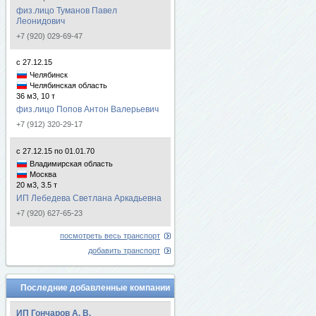
физ.лицо Туманов Павел
Леонидович
+7 (920) 029-69-47
с 27.12.15
Челябинск
Челябинская область
36 м3, 10 т
физ.лицо Попов Антон Валерьевич
+7 (912) 320-29-17
с 27.12.15 по 01.01.70
Владимирская область
Москва
20 м3, 3.5 т
ИП Лебедева Светлана Аркадьевна
+7 (920) 627-65-23
посмотреть весь транспорт
добавить транспорт
Последние добавленные компании
ИП Гончаров А. В.