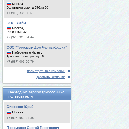
Москва,
Болотниковская, д 35/2 кв38
+7 (916) 338-66-61
ООО "Лайм"
Москва,
Рябиновая 32
+7 (926) 928-04-44
ООО "Торговый Дом ЧелныКраска"
Набережные Челны,
Транспортный проезд, 10
+7 (987) 001-09-79
посмотреть все компании
добавить компанию
Последние зарегистрированные
пользователи
Синеоков Юрий
Москва
+7 (926) 950-94-85
Пономарев Сергей Георгиевич