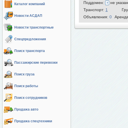
Поддомен:
не указа
Каталог компаний
Транспорт:
1
Гр
Новости АСДАП
Объявления:
0
Аренд
Новости транспортные
Спецпредложения
Поиск транспорта
Пассажирские перевозки
Поиск груза
Поиск работы
Поиск сотрудников
Продажа авто
Продажа спецтехники