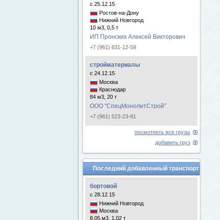
с 25.12.15
Ростов-на-Дону
Нижний Новгород
10 м3, 0,5 т
ИП Пронских Алексей Викторович
+7 (961) 631-12-59
стройматериалы
с 24.12.15
Москва
Краснодар
84 м3, 20 т
ООО "СпецМонолитСтрой"
+7 (961) 523-23-81
посмотреть все грузы
добавить груз
Последний добавленный транспорт
бортовой
с 28.12.15
Нижний Новгород
Москва
8.05 м3, 1.02 т