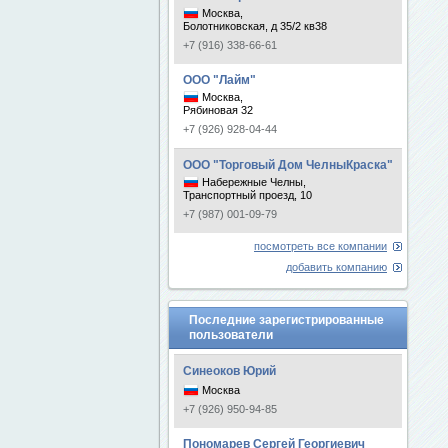
Москва,
Болотниковская, д 35/2 кв38
+7 (916) 338-66-61
ООО "Лайм"
Москва,
Рябиновая 32
+7 (926) 928-04-44
ООО "Торговый Дом ЧелныКраска"
Набережные Челны,
Транспортный проезд, 10
+7 (987) 001-09-79
посмотреть все компании
добавить компанию
Последние зарегистрированные
пользователи
Синеоков Юрий
Москва
+7 (926) 950-94-85
Пономарев Сергей Георгиевич