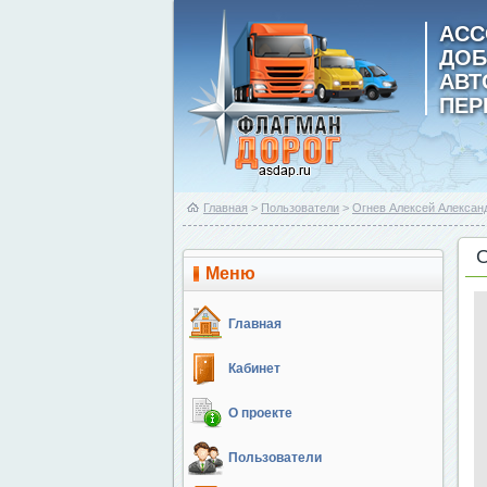
АСС
ДОБ
АВ
ПЕР
Главная
>
Пользователи
>
Огнев Алексей Алексан
Меню
Главная
Кабинет
О проекте
Пользователи