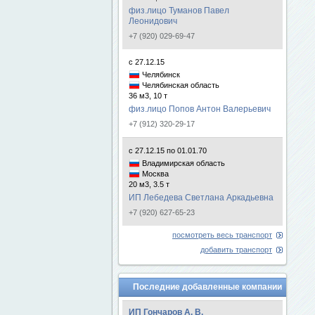
физ.лицо Туманов Павел
Леонидович
+7 (920) 029-69-47
с 27.12.15
Челябинск
Челябинская область
36 м3, 10 т
физ.лицо Попов Антон Валерьевич
+7 (912) 320-29-17
с 27.12.15 по 01.01.70
Владимирская область
Москва
20 м3, 3.5 т
ИП Лебедева Светлана Аркадьевна
+7 (920) 627-65-23
посмотреть весь транспорт
добавить транспорт
Последние добавленные компании
ИП Гончаров А. В.