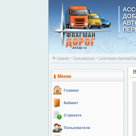
АСС
ДОБ
АВ
ПЕР
Главная
>
Пользователи
>
Солодянкин Дмитрий В
Меню
Главная
Кабинет
О проекте
Пользователи