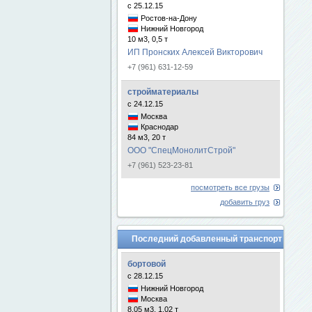
с 25.12.15
Ростов-на-Дону
Нижний Новгород
10 м3, 0,5 т
ИП Пронских Алексей Викторович
+7 (961) 631-12-59
стройматериалы
с 24.12.15
Москва
Краснодар
84 м3, 20 т
ООО "СпецМонолитСтрой"
+7 (961) 523-23-81
посмотреть все грузы
добавить груз
Последний добавленный транспорт
бортовой
с 28.12.15
Нижний Новгород
Москва
8.05 м3, 1.02 т