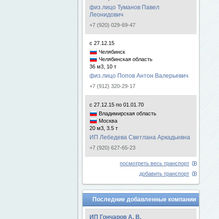
физ.лицо Туманов Павел
Леонидович
+7 (920) 029-69-47
с 27.12.15
Челябинск
Челябинская область
36 м3, 10 т
физ.лицо Попов Антон Валерьевич
+7 (912) 320-29-17
с 27.12.15 по 01.01.70
Владимирская область
Москва
20 м3, 3.5 т
ИП Лебедева Светлана Аркадьевна
+7 (920) 627-65-23
посмотреть весь транспорт
добавить транспорт
Последние добавленные компании
ИП Гончаров А. В.