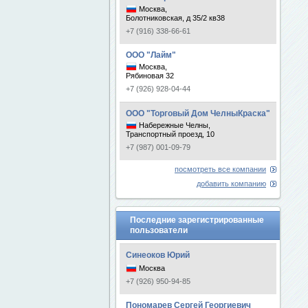
Москва,
Болотниковская, д 35/2 кв38
+7 (916) 338-66-61
ООО "Лайм"
Москва,
Рябиновая 32
+7 (926) 928-04-44
ООО "Торговый Дом ЧелныКраска"
Набережные Челны,
Транспортный проезд, 10
+7 (987) 001-09-79
посмотреть все компании
добавить компанию
Последние зарегистрированные
пользователи
Синеоков Юрий
Москва
+7 (926) 950-94-85
Пономарев Сергей Георгиевич