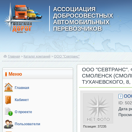
АССОЦИАЦИЯ
ДОБРОСОВЕСТНЫХ
АВТОМОБИЛЬНЫХ
ПЕРЕВОЗЧИКОВ
Главная
>
Каталог компаний
>
ООО "Севтранс"
ООО "СЕВТРАНС". 
Меню
СМОЛЕНСК (СМОЛЕ
ТУХАЧЕВСКОГО, 8, 
Главная
ОО
Кабинет
ID: 502
Дата р
О проекте
Просм
Пользователи
Позиция:
37235