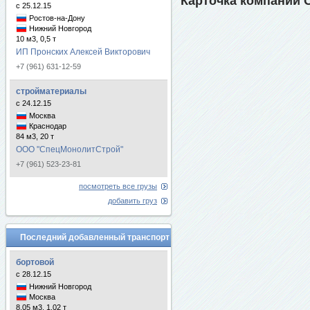
Карточка компании 
с 25.12.15
Ростов-на-Дону
Нижний Новгород
10 м3, 0,5 т
ИП Пронских Алексей Викторович
+7 (961) 631-12-59
стройматериалы
с 24.12.15
Москва
Краснодар
84 м3, 20 т
ООО "СпецМонолитСтрой"
+7 (961) 523-23-81
посмотреть все грузы
добавить груз
Последний добавленный транспорт
бортовой
с 28.12.15
Нижний Новгород
Москва
8.05 м3, 1.02 т