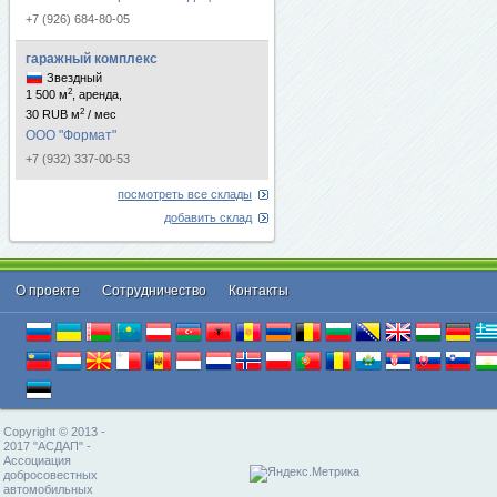
+7 (926) 684-80-05
гаражный комплекс
Звездный
2
1 500 м
, аренда,
2
30 RUB м
/ мес
ООО "Формат"
+7 (932) 337-00-53
посмотреть все склады
добавить склад
О проекте
Cотрудничество
Контакты
Copyright © 2013 -
2017 "АСДАП" -
Ассоциация
добросовестных
автомобильных