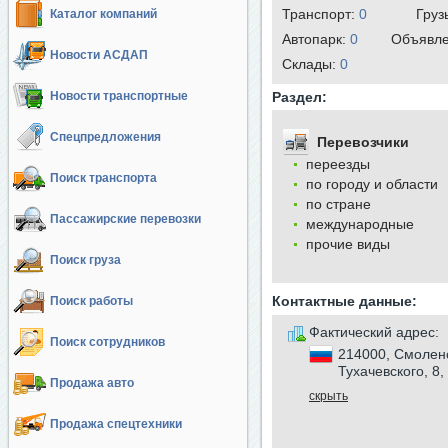
Транспорт:
0
Груз
Каталог компаний
Автопарк:
0
Объявл
Новости АСДАП
Cклады:
0
Новости транспортные
Раздел:
Спецпредложения
Перевозчики
переезды
Поиск транспорта
по городу и области
по стране
Пассажирские перевозки
международные
прочие виды
Поиск груза
Контактные данные:
Поиск работы
Фактический адрес:
Поиск сотрудников
214000, Смоленс
Тухачевского, 8,
Продажа авто
скрыть
Продажа спецтехники