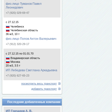
физ.лицо Туманов Павел
Леонидович
+7 (920) 029-69-47
с 27.12.15
Челябинск
Челябинская область
36 м3, 10 т
физ.лицо Попов Антон Валерьевич
+7 (912) 320-29-17
с 27.12.15 по 01.01.70
Владимирская область
Москва
20 м3, 3.5 т
ИП Лебедева Светлана Аркадьевна
+7 (920) 627-65-23
посмотреть весь транспорт
добавить транспорт
Последние добавленные компании
ИП Гончаров А. В.