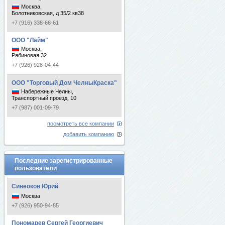
Москва,
Болотниковская, д 35/2 кв38
+7 (916) 338-66-61
ООО "Лайм"
Москва,
Рябиновая 32
+7 (926) 928-04-44
ООО "Торговый Дом ЧелныКраска"
Набережные Челны,
Транспортный проезд, 10
+7 (987) 001-09-79
посмотреть все компании
добавить компанию
Последние зарегистрированные
пользователи
Синеоков Юрий
Москва
+7 (926) 950-94-85
Пономарев Сергей Георгиевич