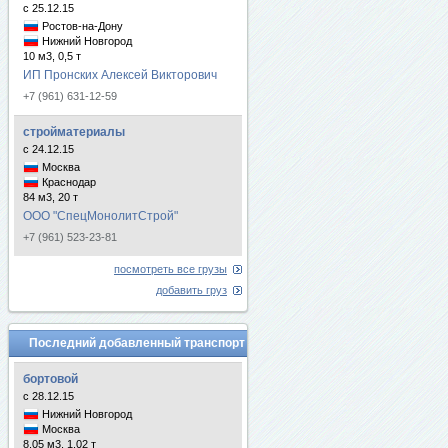
с 25.12.15
Ростов-на-Дону
Нижний Новгород
10 м3, 0,5 т
ИП Пронских Алексей Викторович
+7 (961) 631-12-59
стройматериалы
с 24.12.15
Москва
Краснодар
84 м3, 20 т
ООО "СпецМонолитСтрой"
+7 (961) 523-23-81
посмотреть все грузы
добавить груз
Последний добавленный транспорт
бортовой
с 28.12.15
Нижний Новгород
Москва
8.05 м3, 1.02 т