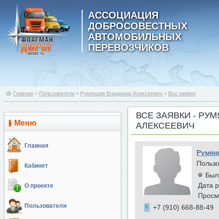
АССОЦИАЦИЯ
ДОБРОСОВЕСТНЫХ
АВТОМОБИЛЬНЫХ
ПЕРЕВОЗЧИКОВ
Главная
>
Пользователи
>
Румянцев Владимир Алексеевич
>
Все заявки
ВСЕ ЗАЯВКИ - РУ
Меню
АЛЕКСЕЕВИЧ
Главная
Румян
Польз
Кабинет
Был
Дата р
О проекте
Просм
Пользователи
+7 (910) 668-88-49