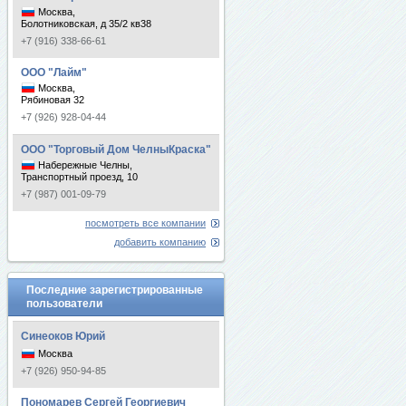
Москва,
Болотниковская, д 35/2 кв38
+7 (916) 338-66-61
ООО "Лайм"
Москва,
Рябиновая 32
+7 (926) 928-04-44
ООО "Торговый Дом ЧелныКраска"
Набережные Челны,
Транспортный проезд, 10
+7 (987) 001-09-79
посмотреть все компании
добавить компанию
Последние зарегистрированные
пользователи
Синеоков Юрий
Москва
+7 (926) 950-94-85
Пономарев Сергей Георгиевич