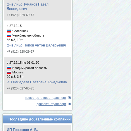
физ.лицо Туманов Павел
Леонидович
+7 (920) 029-69-47
с 27.12.15
Челябинск
Челябинская область
36 м3, 10 т
физ.лицо Попов Антон Валерьевич
+7 (912) 320-29-17
с 27.12.15 по 01.01.70
Владимирская область
Москва
20 м3, 3.5 т
ИП Лебедева Светлана Аркадьевна
+7 (920) 627-65-23
посмотреть весь транспорт
добавить транспорт
Последние добавленные компании
ИП Гончаров А. В.