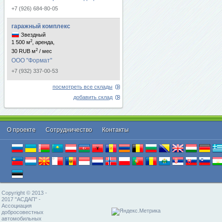
+7 (926) 684-80-05
гаражный комплекс
Звездный
2
1 500 м
, аренда,
2
30 RUB м
/ мес
ООО "Формат"
+7 (932) 337-00-53
посмотреть все склады
добавить склад
О проекте
Cотрудничество
Контакты
Copyright © 2013 -
2017 "АСДАП" -
Ассоциация
добросовестных
автомобильных