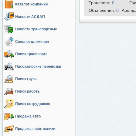
Транспорт:
0
Гр
Каталог компаний
Объявления:
0
Аренд
Новости АСДАП
Новости транспортные
Спецпредложения
Поиск транспорта
Пассажирские перевозки
Поиск груза
Поиск работы
Поиск сотрудников
Продажа авто
Продажа спецтехники