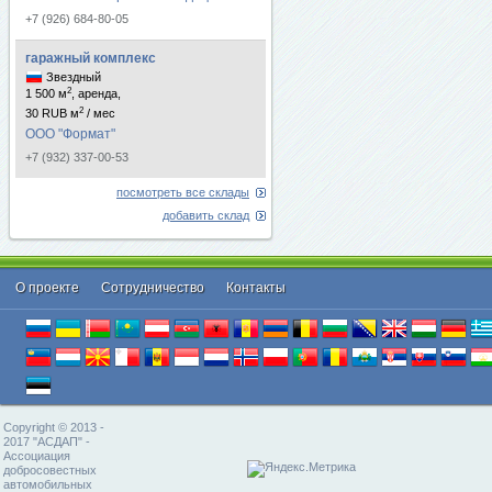
+7 (926) 684-80-05
гаражный комплекс
Звездный
2
1 500 м
, аренда,
2
30 RUB м
/ мес
ООО "Формат"
+7 (932) 337-00-53
посмотреть все склады
добавить склад
О проекте
Cотрудничество
Контакты
Copyright © 2013 -
2017 "АСДАП" -
Ассоциация
добросовестных
автомобильных