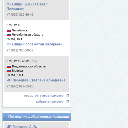
физ.лицо Туманов Павел
Леонидович
+7 (920) 029-69-47
с 27.12.15
Челябинск
Челябинская область
36 м3, 10 т
физ.лицо Попов Антон Валерьевич
+7 (912) 320-29-17
с 27.12.15 по 01.01.70
Владимирская область
Москва
20 м3, 3.5 т
ИП Лебедева Светлана Аркадьевна
+7 (920) 627-65-23
посмотреть весь транспорт
добавить транспорт
Последние добавленные компании
ИП Гончаров А. В.