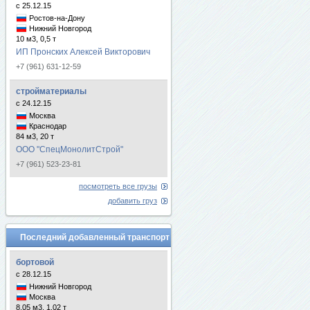
с 25.12.15
Ростов-на-Дону
Нижний Новгород
10 м3, 0,5 т
ИП Пронских Алексей Викторович
+7 (961) 631-12-59
стройматериалы
с 24.12.15
Москва
Краснодар
84 м3, 20 т
ООО "СпецМонолитСтрой"
+7 (961) 523-23-81
посмотреть все грузы
добавить груз
Последний добавленный транспорт
бортовой
с 28.12.15
Нижний Новгород
Москва
8.05 м3, 1.02 т