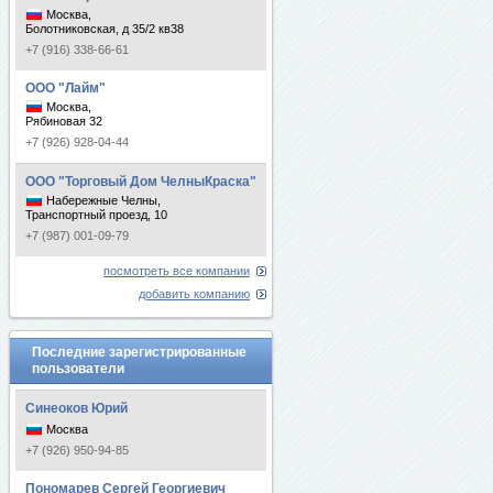
Москва,
Болотниковская, д 35/2 кв38
+7 (916) 338-66-61
ООО "Лайм"
Москва,
Рябиновая 32
+7 (926) 928-04-44
ООО "Торговый Дом ЧелныКраска"
Набережные Челны,
Транспортный проезд, 10
+7 (987) 001-09-79
посмотреть все компании
добавить компанию
Последние зарегистрированные
пользователи
Синеоков Юрий
Москва
+7 (926) 950-94-85
Пономарев Сергей Георгиевич