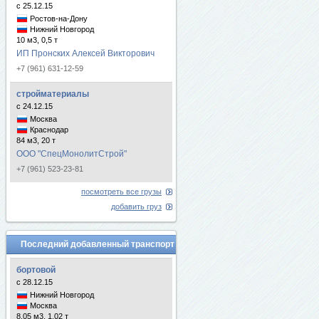
с 25.12.15
Ростов-на-Дону
Нижний Новгород
10 м3, 0,5 т
ИП Пронских Алексей Викторович
+7 (961) 631-12-59
стройматериалы
с 24.12.15
Москва
Краснодар
84 м3, 20 т
ООО "СпецМонолитСтрой"
+7 (961) 523-23-81
посмотреть все грузы
добавить груз
Последний добавленный транспорт
бортовой
с 28.12.15
Нижний Новгород
Москва
8.05 м3, 1.02 т