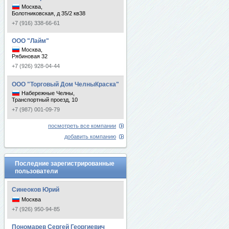
Москва,
Болотниковская, д 35/2 кв38
+7 (916) 338-66-61
ООО "Лайм"
Москва,
Рябиновая 32
+7 (926) 928-04-44
ООО "Торговый Дом ЧелныКраска"
Набережные Челны,
Транспортный проезд, 10
+7 (987) 001-09-79
посмотреть все компании
добавить компанию
Последние зарегистрированные
пользователи
Синеоков Юрий
Москва
+7 (926) 950-94-85
Пономарев Сергей Георгиевич