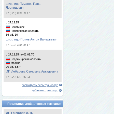
физ.лицо Туманов Павел
Леонидович
+7 (920) 029-69-47
с 27.12.15
Челябинск
Челябинская область
36 м3, 10 т
физ.лицо Попов Антон Валерьевич
+7 (912) 320-29-17
с 27.12.15 по 01.01.70
Владимирская область
Москва
20 м3, 3.5 т
ИП Лебедева Светлана Аркадьевна
+7 (920) 627-65-23
посмотреть весь транспорт
добавить транспорт
Последние добавленные компании
ИП Гончаров А. В.