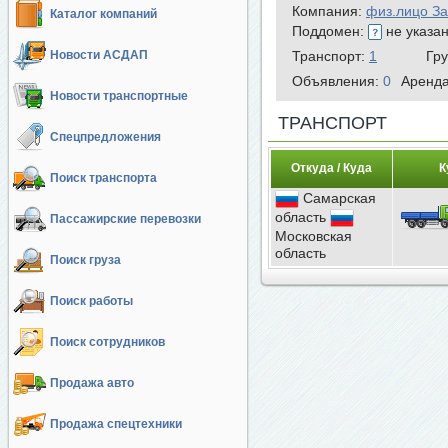
Компания:
физ.лицо З
Каталог компаний
Поддомен:
не указа
Новости АСДАП
Транспорт:
1
Гр
Объявления:
0
Аренд
Новости транспортные
ТРАНСПОРТ
Спецпредложения
Откуда / Куда
К
Поиск транспорта
Самарская
область
Пассажирские перевозки
Московская
область
Поиск груза
Поиск работы
Поиск сотрудников
Продажа авто
Продажа спецтехники