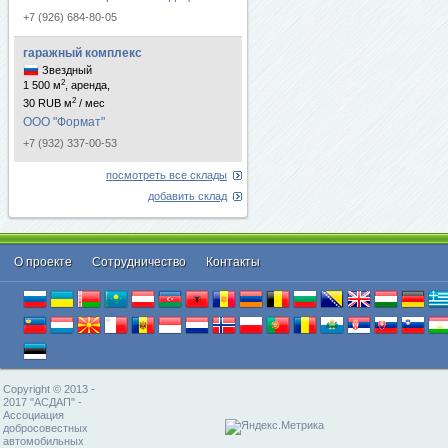
+7 (926) 684-80-05
гаражный комплекс
Звездный
2
1 500 м
, аренда,
2
30 RUB м
/ мес
ООО "Формат"
+7 (932) 337-00-53
посмотреть все склады
добавить склад
О проекте
Cотрудничество
Контакты
Copyright © 2013 -
2017 "АСДАП" -
Ассоциация
добросовестных
автомобильных