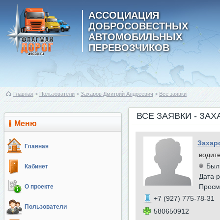
АССОЦИАЦИЯ
ДОБРОСОВЕСТНЫХ
АВТОМОБИЛЬНЫХ
ПЕРЕВОЗЧИКОВ
Главная
>
Пользователи
>
Захаров Дмитрий Андреевич
>
Все заявки
ВСЕ ЗАЯВКИ - ЗА
Меню
Захар
Главная
водит
Был
Кабинет
Дата р
Просм
О проекте
+7 (927) 775-78-31
Пользователи
580650912