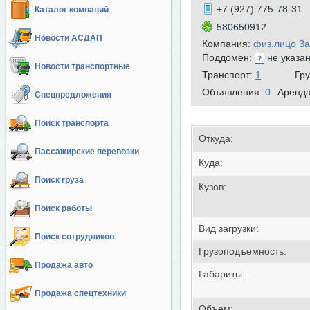
+7 (927) 775-78-31
Каталог компаний
580650912
Новости АСДАП
Компания:
физ.лицо З
Поддомен:
не указа
Новости транспортные
Транспорт:
1
Гр
Объявления:
0
Аренд
Спецпредложения
Поиск транспорта
Откуда:
Пассажирские перевозки
Куда:
Поиск груза
Кузов:
Поиск работы
Вид загрузки:
Поиск сотрудников
Грузоподъемность:
Продажа авто
Габариты:
Продажа спецтехники
Объем: