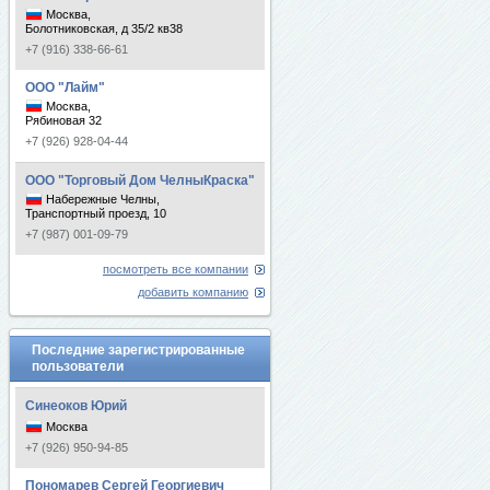
Москва,
Болотниковская, д 35/2 кв38
+7 (916) 338-66-61
ООО "Лайм"
Москва,
Рябиновая 32
+7 (926) 928-04-44
ООО "Торговый Дом ЧелныКраска"
Набережные Челны,
Транспортный проезд, 10
+7 (987) 001-09-79
посмотреть все компании
добавить компанию
Последние зарегистрированные
пользователи
Синеоков Юрий
Москва
+7 (926) 950-94-85
Пономарев Сергей Георгиевич