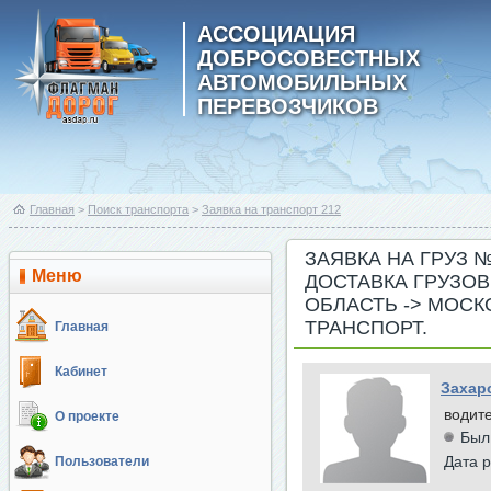
АССОЦИАЦИЯ
ДОБРОСОВЕСТНЫХ
АВТОМОБИЛЬНЫХ
ПЕРЕВОЗЧИКОВ
Главная
>
Поиск транспорта
>
Заявка на транспорт 212
ЗАЯВКА НА ГРУЗ 
Меню
ДОСТАВКА ГРУЗО
ОБЛАСТЬ -> МОСК
ТРАНСПОРТ.
Главная
Кабинет
Захар
водит
О проекте
Был
Дата р
Пользователи