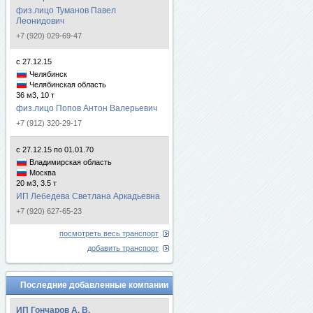
физ.лицо Туманов Павел
Леонидович
+7 (920) 029-69-47
с 27.12.15
Челябинск
Челябинская область
36 м3, 10 т
физ.лицо Попов Антон Валерьевич
+7 (912) 320-29-17
с 27.12.15 по 01.01.70
Владимирская область
Москва
20 м3, 3.5 т
ИП Лебедева Светлана Аркадьевна
+7 (920) 627-65-23
посмотреть весь транспорт
добавить транспорт
Последние добавленные компании
ИП Гончаров А. В.