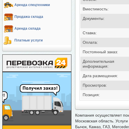
Аренда спецтехники
Вместимость:
Продажа склада
Документы:
Аренда склада
Ставка:
Платные услуги
Оплата:
Постоянный заказ:
Дополнительная
информация:
Дата размещения:
Просмотров:
Позиция:
Компания осуществляет
пои
Московская область. Услуги
Бычок, Камаз, ГАЗ, Mercedes