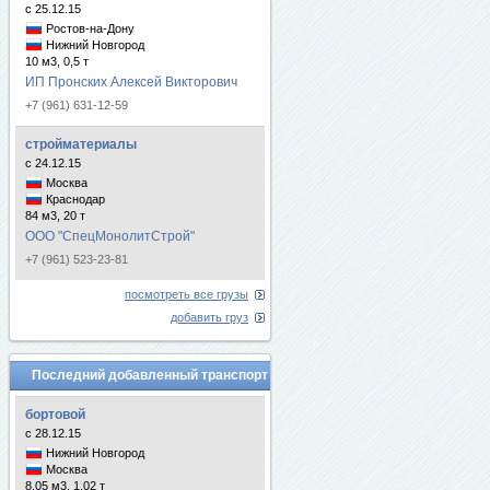
с 25.12.15
Ростов-на-Дону
Нижний Новгород
10 м3, 0,5 т
ИП Пронских Алексей Викторович
+7 (961) 631-12-59
стройматериалы
с 24.12.15
Москва
Краснодар
84 м3, 20 т
ООО "СпецМонолитСтрой"
+7 (961) 523-23-81
посмотреть все грузы
добавить груз
Последний добавленный транспорт
бортовой
с 28.12.15
Нижний Новгород
Москва
8.05 м3, 1.02 т