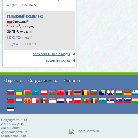
+7 (926) 684-80-05
гаражный комплекс
Звездный
2
1 500 м
, аренда,
2
30 RUB м
/ мес
ООО "Формат"
+7 (932) 337-00-53
посмотреть все склады
добавить склад
О проекте
Cотрудничество
Контакты
Copyright © 2013 -
2017 "АСДАП" -
Ассоциация
добросовестных
автомобильных