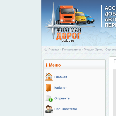
АСС
ДОБ
АВ
ПЕР
Главная
>
Пользователи
>
Гукасян Эрнест Сергее
Меню
Главная
Кабинет
О проекте
Пользователи