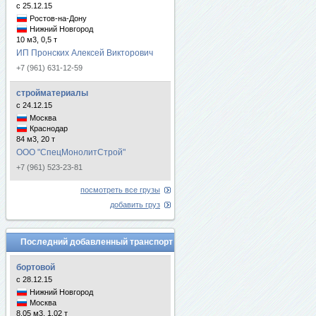
с 25.12.15
Ростов-на-Дону
Нижний Новгород
10 м3, 0,5 т
ИП Пронских Алексей Викторович
+7 (961) 631-12-59
стройматериалы
с 24.12.15
Москва
Краснодар
84 м3, 20 т
ООО "СпецМонолитСтрой"
+7 (961) 523-23-81
посмотреть все грузы
добавить груз
Последний добавленный транспорт
бортовой
с 28.12.15
Нижний Новгород
Москва
8.05 м3, 1.02 т