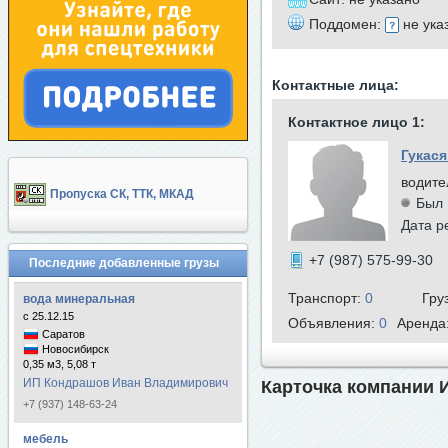
Поддомен:
не ука
Контактные лица:
Контактное лицо 1:
Гукася
водите
Пропуска СК, ТТК, МКАД
Был 
Дата р
+7 (987) 575-99-30
Последние добавленные грузы
Транспорт:
0
Гру
вода минеральная
с 25.12.15
Объявления:
0
Аренда
Саратов
Новосибирск
0,35 м3, 5,08 т
ИП Кондрашов Иван Владимирович
Карточка компании 
+7 (937) 148-63-24
мебель