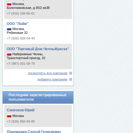
Москва,
Болотниковская, д 35/2 кв38
+7 (916) 338-66-61
ООО "Лайм"
Москва,
Рябиновая 32
+7 (926) 928-04-44
ООО "Торговый Дом ЧелныКраска"
Набережные Челны,
Транспортный проезд, 10
+7 (987) 001-09-79
посмотреть все компании
добавить компанию
Последние зарегистрированные
пользователи
Синеоков Юрий
Москва
+7 (926) 950-94-85
Пономарев Сергей Георгиевич