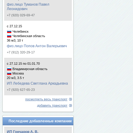
физ.лицо Туманов Павел
Леонидович
+7 (920) 029-69-47
с 27.12.15
Челябинск
Челябинская область
36 м3, 10 т
физ.лицо Попов Антон Валерьевич
+7 (912) 320-29-17
с 27.12.15 по 01.01.70
Владимирская область
Москва
20 м3, 3.5 т
ИП Лебедева Светлана Аркадьевна
+7 (920) 627-65-23
посмотреть весь транспорт
добавить транспорт
Последние добавленные компании
ИП Гончаров А. В.