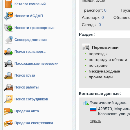
Позиция:
37020
Каталог компаний
Транспорт:
0
Груз
Новости АСДАП
Автопарк:
0
Объявл
Cклады:
0
Новости транспортные
Раздел:
Спецпредложения
Перевозчики
Поиск транспорта
переезды
по городу и области
Пассажирские перевозки
по стране
международные
Поиск груза
прочие виды
Поиск работы
Контактные данные:
Поиск сотрудников
Фактический адрес:
429570, Мариинс
Продажа авто
Казанская улица
скрыть
Продажа спецтехники