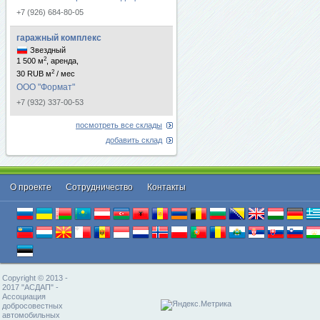
+7 (926) 684-80-05
гаражный комплекс
Звездный
2
1 500 м
, аренда,
2
30 RUB м
/ мес
ООО "Формат"
+7 (932) 337-00-53
посмотреть все склады
добавить склад
О проекте
Cотрудничество
Контакты
Copyright © 2013 -
2017 "АСДАП" -
Ассоциация
добросовестных
автомобильных