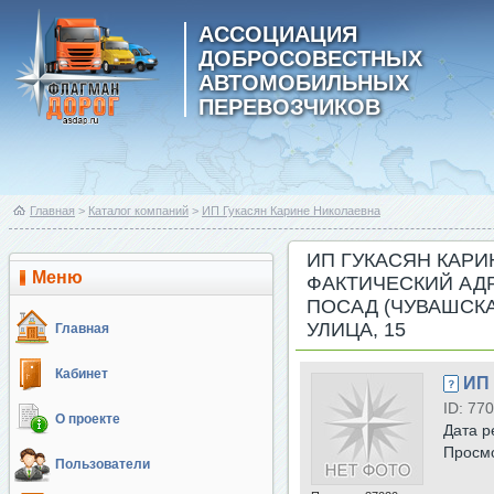
АССОЦИАЦИЯ
ДОБРОСОВЕСТНЫХ
АВТОМОБИЛЬНЫХ
ПЕРЕВОЗЧИКОВ
Главная
>
Каталог компаний
>
ИП Гукасян Карине Николаевна
ИП ГУКАСЯН КАРИ
Меню
ФАКТИЧЕСКИЙ АДР
ПОСАД (ЧУВАШСКА
УЛИЦА, 15
Главная
Кабинет
ИП 
ID: 770
О проекте
Дата р
Просм
Пользователи