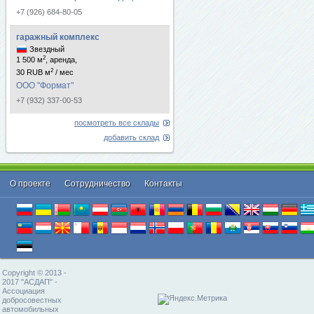
+7 (926) 684-80-05
гаражный комплекс
Звездный
2
1 500 м
, аренда,
2
30 RUB м
/ мес
ООО "Формат"
+7 (932) 337-00-53
посмотреть все склады
добавить склад
О проекте
Cотрудничество
Контакты
Copyright © 2013 -
2017 "АСДАП" -
Ассоциация
добросовестных
автомобильных