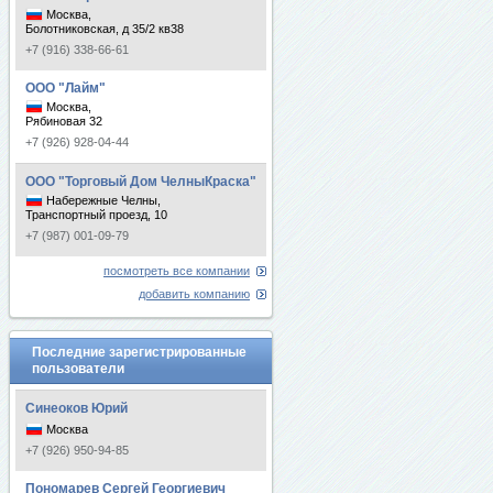
Москва,
Болотниковская, д 35/2 кв38
+7 (916) 338-66-61
ООО "Лайм"
Москва,
Рябиновая 32
+7 (926) 928-04-44
ООО "Торговый Дом ЧелныКраска"
Набережные Челны,
Транспортный проезд, 10
+7 (987) 001-09-79
посмотреть все компании
добавить компанию
Последние зарегистрированные
пользователи
Синеоков Юрий
Москва
+7 (926) 950-94-85
Пономарев Сергей Георгиевич