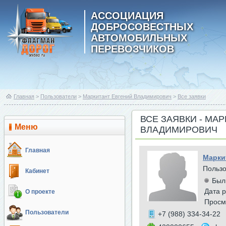
АССОЦИАЦИЯ
ДОБРОСОВЕСТНЫХ
АВТОМОБИЛЬНЫХ
ПЕРЕВОЗЧИКОВ
Главная
>
Пользователи
>
Маркитант Евгений Владимирович
>
Все заявки
ВСЕ ЗАЯВКИ - МА
Меню
ВЛАДИМИРОВИЧ
Главная
Марки
Польз
Кабинет
Был
Дата р
О проекте
Просм
Пользователи
+7 (988) 334-34-22