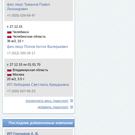
физ.лицо Туманов Павел
Леонидович
+7 (920) 029-69-47
с 27.12.15
Челябинск
Челябинская область
36 м3, 10 т
физ.лицо Попов Антон Валерьевич
+7 (912) 320-29-17
с 27.12.15 по 01.01.70
Владимирская область
Москва
20 м3, 3.5 т
ИП Лебедева Светлана Аркадьевна
+7 (920) 627-65-23
посмотреть весь транспорт
добавить транспорт
Последние добавленные компании
ИП Гончаров А. В.