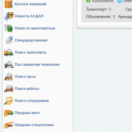
420000655
zhe
Каталог компаний
Транспорт:
0
Гр
Новости АСДАП
Объявления:
0
Аренд
Новости транспортные
Спецпредложения
Поиск транспорта
Пассажирские перевозки
Поиск груза
Поиск работы
Поиск сотрудников
Продажа авто
Продажа спецтехники