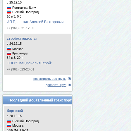
с 25.12.15
Ростов-на-Дону
Нижний Новгород
10 м3, 0,5 т
ИП Пронских Алексей Викторович
+7 (961) 631-12-59
стройматериалы
с 24.12.15
Москва
Краснодар
84 м3, 20 т
ООО "СпецМонолитСтрой"
+7 (961) 523-23-81
посмотреть все грузы
добавить груз
Последний добавленный транспорт
бортовой
с 28.12.15
Нижний Новгород
Москва
8.05 м3, 1.02 т