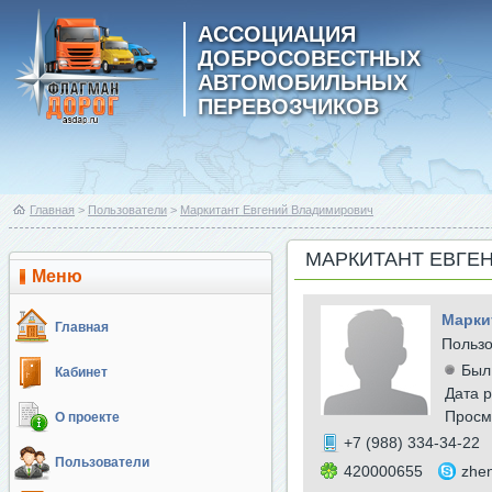
АССОЦИАЦИЯ
ДОБРОСОВЕСТНЫХ
АВТОМОБИЛЬНЫХ
ПЕРЕВОЗЧИКОВ
Главная
>
Пользователи
>
Маркитант Евгений Владимирович
МАРКИТАНТ ЕВГЕ
Меню
Марки
Главная
Польз
Был
Кабинет
Дата р
Просм
О проекте
+7 (988) 334-34-22
Пользователи
420000655
zhe