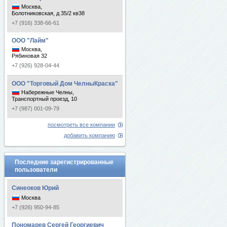
Москва,
Болотниковская, д 35/2 кв38
+7 (916) 338-66-61
ООО "Лайм"
Москва,
Рябиновая 32
+7 (926) 928-04-44
ООО "Торговый Дом ЧелныКраска"
Набережные Челны,
Транспортный проезд, 10
+7 (987) 001-09-79
посмотреть все компании
добавить компанию
Последние зарегистрированные
пользователи
Синеоков Юрий
Москва
+7 (926) 950-94-85
Пономарев Сергей Георгиевич