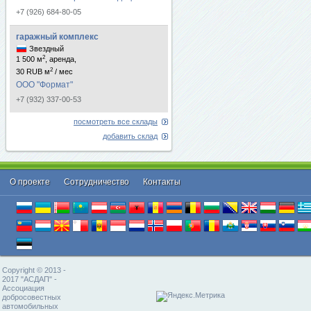
+7 (926) 684-80-05
гаражный комплекс
Звездный
2
1 500 м
, аренда,
2
30 RUB м
/ мес
ООО "Формат"
+7 (932) 337-00-53
посмотреть все склады
добавить склад
О проекте
Cотрудничество
Контакты
Copyright © 2013 -
2017 "АСДАП" -
Ассоциация
добросовестных
автомобильных