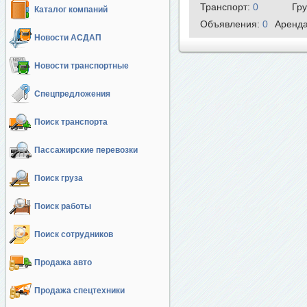
Транспорт:
0
Гр
Каталог компаний
Объявления:
0
Аренд
Новости АСДАП
Новости транспортные
Спецпредложения
Поиск транспорта
Пассажирские перевозки
Поиск груза
Поиск работы
Поиск сотрудников
Продажа авто
Продажа спецтехники