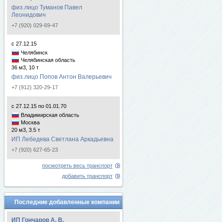
физ.лицо Туманов Павел
Леонидович
+7 (920) 029-69-47
с 27.12.15
Челябинск
Челябинская область
36 м3, 10 т
физ.лицо Попов Антон Валерьевич
+7 (912) 320-29-17
с 27.12.15 по 01.01.70
Владимирская область
Москва
20 м3, 3.5 т
ИП Лебедева Светлана Аркадьевна
+7 (920) 627-65-23
посмотреть весь транспорт
добавить транспорт
Последние добавленные компании
ИП Гончаров А. В.