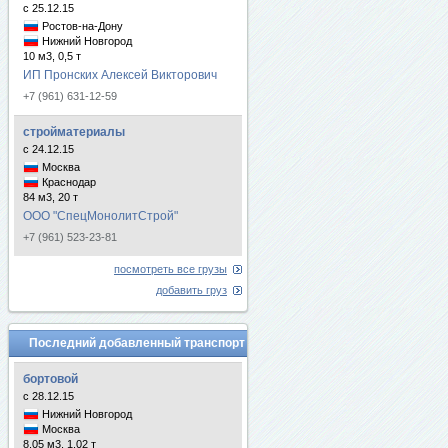
с 25.12.15
Ростов-на-Дону
Нижний Новгород
10 м3, 0,5 т
ИП Пронских Алексей Викторович
+7 (961) 631-12-59
стройматериалы
с 24.12.15
Москва
Краснодар
84 м3, 20 т
ООО "СпецМонолитСтрой"
+7 (961) 523-23-81
посмотреть все грузы
добавить груз
Последний добавленный транспорт
бортовой
с 28.12.15
Нижний Новгород
Москва
8.05 м3, 1.02 т