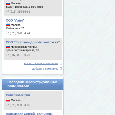
Москва,
Болотниковская, д 35/2 кв38
+7 (916) 338-66-61
ООО "Лайм"
Москва,
Рябиновая 32
+7 (926) 928-04-44
ООО "Торговый Дом ЧелныКраска"
Набережные Челны,
Транспортный проезд, 10
+7 (987) 001-09-79
посмотреть все компании
добавить компанию
Последние зарегистрированные
пользователи
Синеоков Юрий
Москва
+7 (926) 950-94-85
Пономарев Сергей Георгиевич