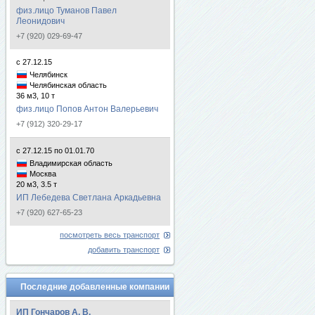
физ.лицо Туманов Павел
Леонидович
+7 (920) 029-69-47
с 27.12.15
Челябинск
Челябинская область
36 м3, 10 т
физ.лицо Попов Антон Валерьевич
+7 (912) 320-29-17
с 27.12.15 по 01.01.70
Владимирская область
Москва
20 м3, 3.5 т
ИП Лебедева Светлана Аркадьевна
+7 (920) 627-65-23
посмотреть весь транспорт
добавить транспорт
Последние добавленные компании
ИП Гончаров А. В.