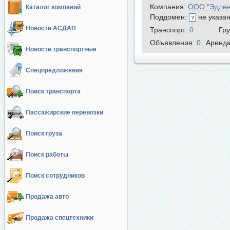
Компания:
ООО "Эдлен
Каталог компаний
Поддомен:
не указа
Новости АСДАП
Транспорт:
0
Гр
Объявления:
0
Аренд
Новости транспортные
Спецпредложения
Поиск транспорта
Пассажирские перевозки
Поиск груза
Поиск работы
Поиск сотрудников
Продажа авто
Продажа спецтехники