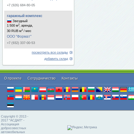
+7 (926) 684-80-05
гаражный комплекс
Звездный
2
1 500 м
, аренда,
2
30 RUB м
/ мес
ООО "Формат"
+7 (932) 337-00-53
посмотреть все склады
добавить склад
О проекте
Cотрудничество
Контакты
Copyright © 2013 -
2017 "АСДАП" -
Ассоциация
добросовестных
автомобильных