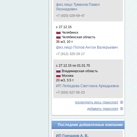
физ.лицо Туманов Павел
Леонидович
+7 (920) 029-69-47
с 27.12.15
Челябинск
Челябинская область
36 м3, 10 т
физ.лицо Попов Антон Валерьевич
+7 (912) 320-29-17
с 27.12.15 по 01.01.70
Владимирская область
Москва
20 м3, 3.5 т
ИП Лебедева Светлана Аркадьевна
+7 (920) 627-65-23
посмотреть весь транспорт
добавить транспорт
Последние добавленные компании
ИП Гончаров А. В.