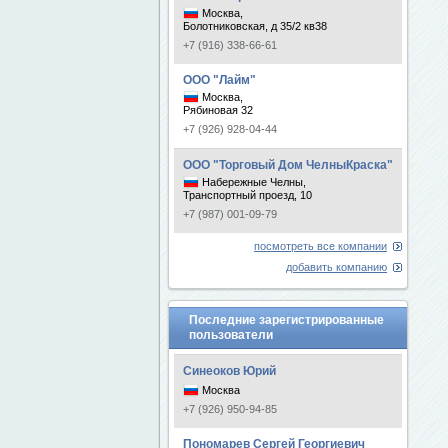
Москва,
Болотниковская, д 35/2 кв38
+7 (916) 338-66-61
ООО "Лайм"
Москва,
Рябиновая 32
+7 (926) 928-04-44
ООО "Торговый Дом ЧелныКраска"
Набережные Челны,
Транспортный проезд, 10
+7 (987) 001-09-79
посмотреть все компании
добавить компанию
Последние зарегистрированные
пользователи
Синеоков Юрий
Москва
+7 (926) 950-94-85
Пономарев Сергей Георгиевич