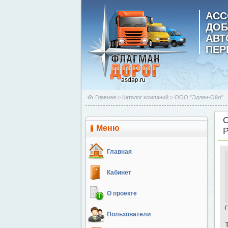
АСС
ДОБ
АВ
ПЕР
Главная
>
Каталог компаний
>
ООО "Эдлен-Ойл"
Меню
Главная
Кабинет
О проекте
Пользователи