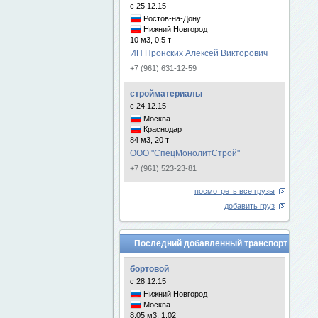
с 25.12.15
Ростов-на-Дону
Нижний Новгород
10 м3, 0,5 т
ИП Пронских Алексей Викторович
+7 (961) 631-12-59
стройматериалы
с 24.12.15
Москва
Краснодар
84 м3, 20 т
ООО "СпецМонолитСтрой"
+7 (961) 523-23-81
посмотреть все грузы
добавить груз
Последний добавленный транспорт
бортовой
с 28.12.15
Нижний Новгород
Москва
8.05 м3, 1.02 т