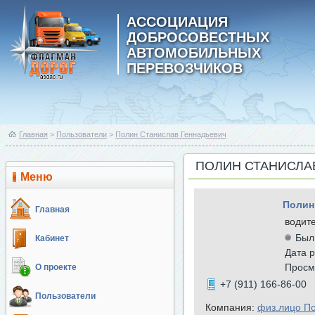
АССОЦИАЦИЯ
ДОБРОСОВЕСТНЫХ
АВТОМОБИЛЬНЫХ
ПЕРЕВОЗЧИКОВ
Главная
>
Пользователи
>
Полин Станислав Геннадьевич
ПОЛИН СТАНИСЛА
Меню
Полин
Главная
водит
Был
Кабинет
Дата р
Просм
О проекте
+7 (911) 166-86-00
Пользователи
Компания:
физ.лицо П