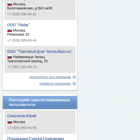
Москва,
Болотниковская, д 35/2 кв38
+7 (916) 338-66-61
ООО "Лайм"
Москва,
Рябиновая 32
+7 (926) 928-04-44
ООО "Торговый Дом ЧелныКраска"
Набережные Челны,
Транспортный проезд, 10
+7 (987) 001-09-79
посмотреть все компании
добавить компанию
Последние зарегистрированные
пользователи
Синеоков Юрий
Москва
+7 (926) 950-94-85
Пономарев Сергей Георгиевич