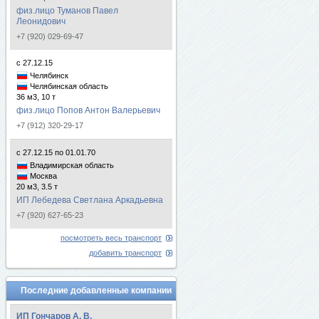
физ.лицо Туманов Павел
Леонидович
+7 (920) 029-69-47
с 27.12.15
Челябинск
Челябинская область
36 м3, 10 т
физ.лицо Попов Антон Валерьевич
+7 (912) 320-29-17
с 27.12.15 по 01.01.70
Владимирская область
Москва
20 м3, 3.5 т
ИП Лебедева Светлана Аркадьевна
+7 (920) 627-65-23
посмотреть весь транспорт
добавить транспорт
Последние добавленные компании
ИП Гончаров А. В.