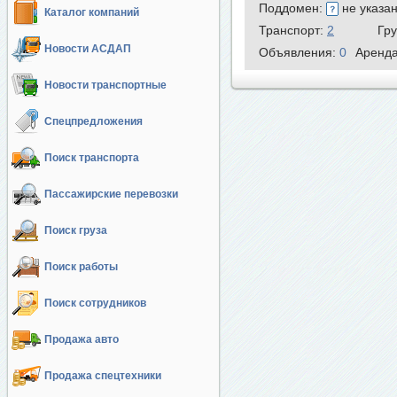
Поддомен:
не указа
Каталог компаний
Транспорт:
2
Гр
Новости АСДАП
Объявления:
0
Аренд
Новости транспортные
Спецпредложения
Поиск транспорта
Пассажирские перевозки
Поиск груза
Поиск работы
Поиск сотрудников
Продажа авто
Продажа спецтехники