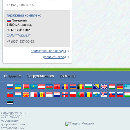
+7 (926) 684-80-05
гаражный комплекс
Звездный
2
1 500 м
, аренда,
2
30 RUB м
/ мес
ООО "Формат"
+7 (932) 337-00-53
посмотреть все склады
добавить склад
О проекте
Cотрудничество
Контакты
Copyright © 2013 -
2017 "АСДАП" -
Ассоциация
добросовестных
автомобильных