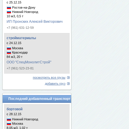
с 25.12.15
Ростов-на-Дону
Нижний Новгород
10 м3, 0,5 т
ИП Пронских Алексей Викторович
+7 (961) 631-12-59
стройматериалы
с 24.12.15
Москва
Краснодар
84 м3, 20 т
ООО "СпецМонолитСтрой"
+7 (961) 523-23-81
посмотреть все грузы
добавить груз
Последний добавленный транспорт
бортовой
с 28.12.15
Нижний Новгород
Москва
8.05 м3, 1.02 т