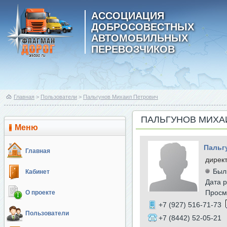
АССОЦИАЦИЯ
ДОБРОСОВЕСТНЫХ
АВТОМОБИЛЬНЫХ
ПЕРЕВОЗЧИКОВ
Главная
>
Пользователи
>
Пальгунов Михаил Петрович
ПАЛЬГУНОВ МИХА
Меню
Пальг
Главная
дирек
Был
Кабинет
Дата р
Просм
О проекте
+7 (927) 516-71-73
Пользователи
+7 (8442) 52-05-21