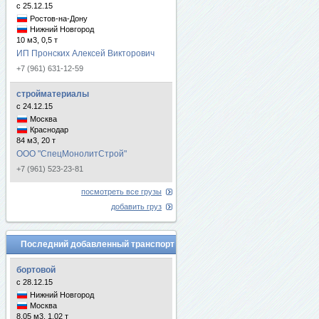
с 25.12.15
Ростов-на-Дону
Нижний Новгород
10 м3, 0,5 т
ИП Пронских Алексей Викторович
+7 (961) 631-12-59
стройматериалы
с 24.12.15
Москва
Краснодар
84 м3, 20 т
ООО "СпецМонолитСтрой"
+7 (961) 523-23-81
посмотреть все грузы
добавить груз
Последний добавленный транспорт
бортовой
с 28.12.15
Нижний Новгород
Москва
8.05 м3, 1.02 т