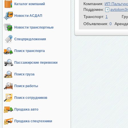
Компания:
ИП Пальгун
Каталог компаний
Поддомен:
avtolom3
Новости АСДАП
Транспорт:
1
Гр
Объявления:
0
Аренд
Новости транспортные
Спецпредложения
Поиск транспорта
Пассажирские перевозки
Поиск груза
Поиск работы
Поиск сотрудников
Продажа авто
Продажа спецтехники