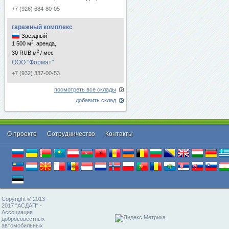
+7 (926) 684-80-05
гаражный комплекс
Звездный
2
1 500 м
, аренда,
2
30 RUB м
/ мес
ООО "Формат"
+7 (932) 337-00-53
посмотреть все склады
добавить склад
О проекте
Cотрудничество
Контакты
Copyright © 2013 -
2017 "АСДАП" -
Ассоциация
добросовестных
автомобильных