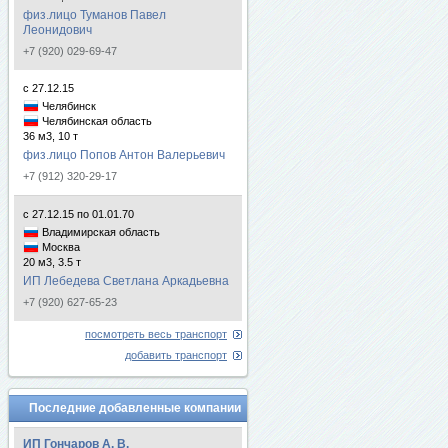
физ.лицо Туманов Павел
Леонидович
+7 (920) 029-69-47
с 27.12.15
Челябинск
Челябинская область
36 м3, 10 т
физ.лицо Попов Антон Валерьевич
+7 (912) 320-29-17
с 27.12.15 по 01.01.70
Владимирская область
Москва
20 м3, 3.5 т
ИП Лебедева Светлана Аркадьевна
+7 (920) 627-65-23
посмотреть весь транспорт
добавить транспорт
Последние добавленные компании
ИП Гончаров А. В.