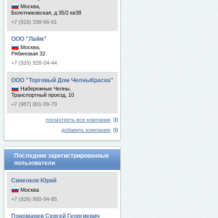
Москва,
Болотниковская, д 35/2 кв38
+7 (916) 338-66-61
ООО "Лайм"
Москва,
Рябиновая 32
+7 (926) 928-04-44
ООО "Торговый Дом ЧелныКраска"
Набережные Челны,
Транспортный проезд, 10
+7 (987) 001-09-79
посмотреть все компании
добавить компанию
Последние зарегистрированные
пользователи
Синеоков Юрий
Москва
+7 (926) 950-94-85
Пономарев Сергей Георгиевич