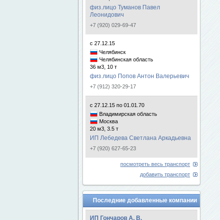
физ.лицо Туманов Павел
Леонидович
+7 (920) 029-69-47
с 27.12.15
Челябинск
Челябинская область
36 м3, 10 т
физ.лицо Попов Антон Валерьевич
+7 (912) 320-29-17
с 27.12.15 по 01.01.70
Владимирская область
Москва
20 м3, 3.5 т
ИП Лебедева Светлана Аркадьевна
+7 (920) 627-65-23
посмотреть весь транспорт
добавить транспорт
Последние добавленные компании
ИП Гончаров А. В.