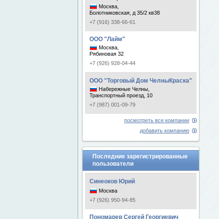
Москва,
Болотниковская, д 35/2 кв38
+7 (916) 338-66-61
ООО "Лайм"
Москва,
Рябиновая 32
+7 (926) 928-04-44
ООО "Торговый Дом ЧелныКраска"
Набережные Челны,
Транспортный проезд, 10
+7 (987) 001-09-79
посмотреть все компании
добавить компанию
Последние зарегистрированные
пользователи
Синеоков Юрий
Москва
+7 (926) 950-94-85
Пономарев Сергей Георгиевич