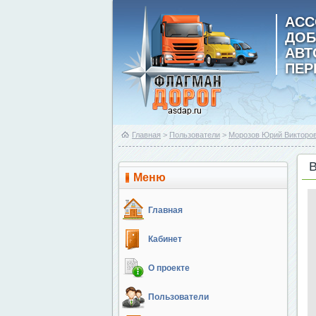
АСС
ДОБ
АВ
ПЕР
Главная
>
Пользователи
>
Морозов Юрий Викторо
Меню
Главная
Кабинет
О проекте
Пользователи