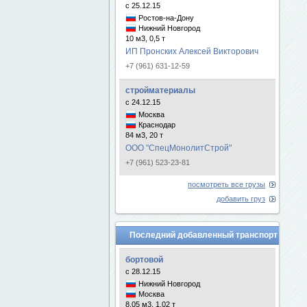
с 25.12.15
Ростов-на-Дону
Нижний Новгород
10 м3, 0,5 т
ИП Пронских Алексей Викторович
+7 (961) 631-12-59
стройматериалы
с 24.12.15
Москва
Краснодар
84 м3, 20 т
ООО "СпецМонолитСтрой"
+7 (961) 523-23-81
посмотреть все грузы
добавить груз
Последний добавленный транспорт
бортовой
с 28.12.15
Нижний Новгород
Москва
8.05 м3, 1.02 т