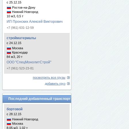
с 25.12.15
Ростов-на-Дону
Нижний Новгород
10 м3, 0,5 т
ИП Пронских Алексей Викторович
+7 (961) 631-12-59
стройматериалы
с 24.12.15
Москва
Краснодар
84 м3, 20 т
ООО "СпецМонолитСтрой"
+7 (961) 523-23-81
посмотреть все грузы
добавить груз
Последний добавленный транспорт
бортовой
с 28.12.15
Нижний Новгород
Москва
8.05 м3, 1.02 т