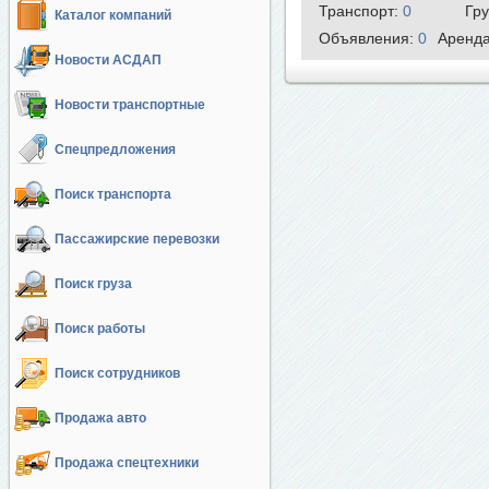
Транспорт:
0
Гр
Каталог компаний
Объявления:
0
Аренд
Новости АСДАП
Новости транспортные
Спецпредложения
Поиск транспорта
Пассажирские перевозки
Поиск груза
Поиск работы
Поиск сотрудников
Продажа авто
Продажа спецтехники