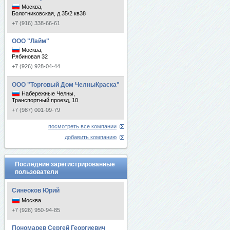
Москва,
Болотниковская, д 35/2 кв38
+7 (916) 338-66-61
ООО "Лайм"
Москва,
Рябиновая 32
+7 (926) 928-04-44
ООО "Торговый Дом ЧелныКраска"
Набережные Челны,
Транспортный проезд, 10
+7 (987) 001-09-79
посмотреть все компании
добавить компанию
Последние зарегистрированные
пользователи
Синеоков Юрий
Москва
+7 (926) 950-94-85
Пономарев Сергей Георгиевич