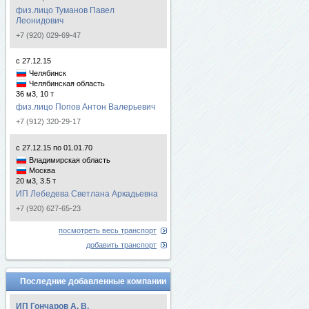
физ.лицо Туманов Павел
Леонидович
+7 (920) 029-69-47
с 27.12.15
Челябинск
Челябинская область
36 м3, 10 т
физ.лицо Попов Антон Валерьевич
+7 (912) 320-29-17
с 27.12.15 по 01.01.70
Владимирская область
Москва
20 м3, 3.5 т
ИП Лебедева Светлана Аркадьевна
+7 (920) 627-65-23
посмотреть весь транспорт
добавить транспорт
Последние добавленные компании
ИП Гончаров А. В.