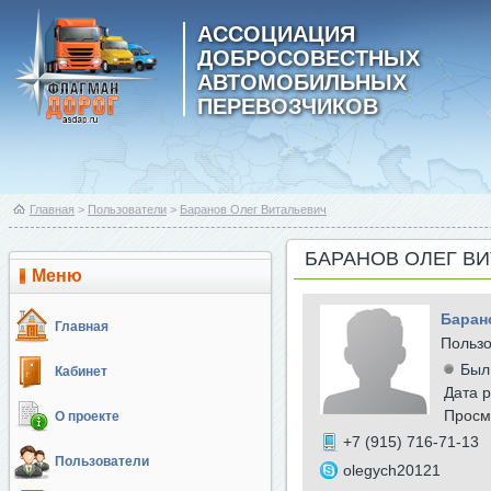
АССОЦИАЦИЯ
ДОБРОСОВЕСТНЫХ
АВТОМОБИЛЬНЫХ
ПЕРЕВОЗЧИКОВ
Главная
>
Пользователи
>
Баранов Олег Витальевич
БАРАНОВ ОЛЕГ В
Меню
Баран
Главная
Польз
Был
Кабинет
Дата р
Просм
О проекте
+7 (915) 716-71-13
Пользователи
olegych20121