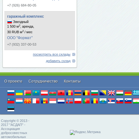
+7 (926) 684-80-05
гаражный комплекс
Звездный
2
1 500 м
, аренда,
2
30 RUB м
/ мес
ООО "Формат"
+7 (932) 337-00-53
посмотреть все склады
добавить склад
О проекте
Cотрудничество
Контакты
Copyright © 2013 -
2017 "АСДАП" -
Ассоциация
добросовестных
автомобильных