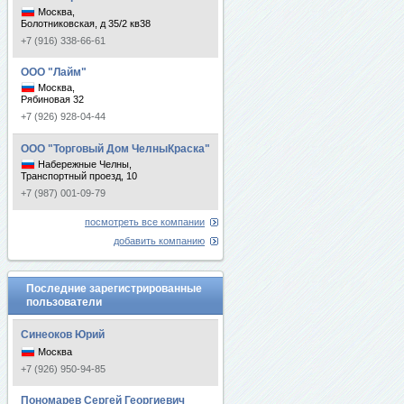
Москва,
Болотниковская, д 35/2 кв38
+7 (916) 338-66-61
ООО "Лайм"
Москва,
Рябиновая 32
+7 (926) 928-04-44
ООО "Торговый Дом ЧелныКраска"
Набережные Челны,
Транспортный проезд, 10
+7 (987) 001-09-79
посмотреть все компании
добавить компанию
Последние зарегистрированные
пользователи
Синеоков Юрий
Москва
+7 (926) 950-94-85
Пономарев Сергей Георгиевич