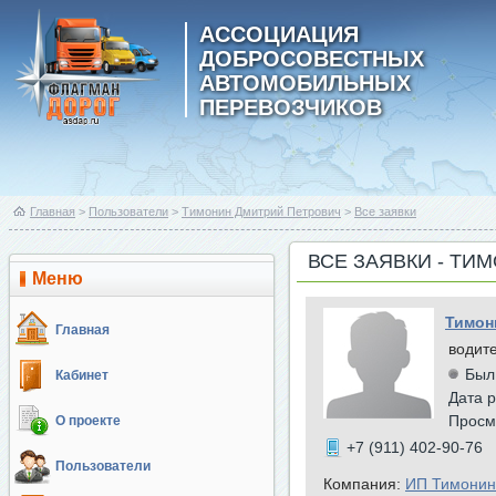
АССОЦИАЦИЯ
ДОБРОСОВЕСТНЫХ
АВТОМОБИЛЬНЫХ
ПЕРЕВОЗЧИКОВ
Главная
>
Пользователи
>
Тимонин Дмитрий Петрович
>
Все заявки
ВСЕ ЗАЯВКИ - ТИ
Меню
Тимон
Главная
водит
Был
Кабинет
Дата р
Просм
О проекте
+7 (911) 402-90-76
Пользователи
Компания:
ИП Тимонин