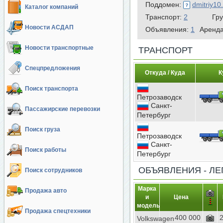
Поддомен:
dmitriy10
Каталог компаний
Транспорт:
2
Гр
Новости АСДАП
Объявления:
1
Аренд
Новости транспортные
ТРАНСПОРТ
Спецпредложения
Откуда / Куда
К
Поиск транспорта
Петрозаводск
Санкт-
Пассажирские перевозки
Петербург
Поиск груза
Петрозаводск
Санкт-
Поиск работы
Петербург
ОБЪЯВЛЕНИЯ - Л
Поиск сотрудников
Марка
Продажа авто
и
Цена
модель
Продажа спецтехники
400 000
Volkswagen