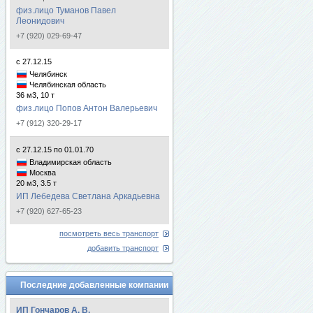
физ.лицо Туманов Павел
Леонидович
+7 (920) 029-69-47
с 27.12.15
Челябинск
Челябинская область
36 м3, 10 т
физ.лицо Попов Антон Валерьевич
+7 (912) 320-29-17
с 27.12.15 по 01.01.70
Владимирская область
Москва
20 м3, 3.5 т
ИП Лебедева Светлана Аркадьевна
+7 (920) 627-65-23
посмотреть весь транспорт
добавить транспорт
Последние добавленные компании
ИП Гончаров А. В.