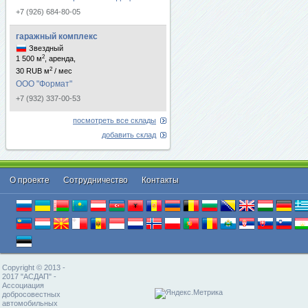
+7 (926) 684-80-05
гаражный комплекс
Звездный
2
1 500 м
, аренда,
2
30 RUB м
/ мес
ООО "Формат"
+7 (932) 337-00-53
посмотреть все склады
добавить склад
О проекте
Cотрудничество
Контакты
Copyright © 2013 -
2017 "АСДАП" -
Ассоциация
добросовестных
автомобильных