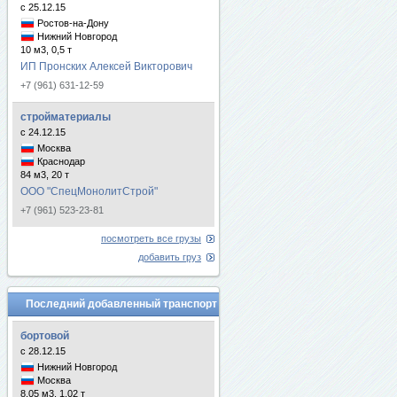
с 25.12.15
Ростов-на-Дону
Нижний Новгород
10 м3, 0,5 т
ИП Пронских Алексей Викторович
+7 (961) 631-12-59
стройматериалы
с 24.12.15
Москва
Краснодар
84 м3, 20 т
ООО "СпецМонолитСтрой"
+7 (961) 523-23-81
посмотреть все грузы
добавить груз
Последний добавленный транспорт
бортовой
с 28.12.15
Нижний Новгород
Москва
8.05 м3, 1.02 т