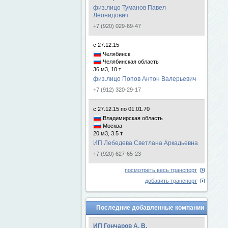
физ.лицо Туманов Павел
Леонидович
+7 (920) 029-69-47
с 27.12.15
Челябинск
Челябинская область
36 м3, 10 т
физ.лицо Попов Антон Валерьевич
+7 (912) 320-29-17
с 27.12.15 по 01.01.70
Владимирская область
Москва
20 м3, 3.5 т
ИП Лебедева Светлана Аркадьевна
+7 (920) 627-65-23
посмотреть весь транспорт
добавить транспорт
Последние добавленные компании
ИП Гончаров А. В.