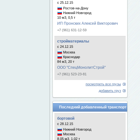
с 25.12.15
Ростов-на-Дону
Нижний Новгород
10 м3, 0,5 т
ИП Пронских Алексей Викторович
+7 (961) 631-12-59
стройматериалы
с 24.12.15
Москва
Краснодар
84 м3, 20 т
ООО "СпецМонолитСтрой"
+7 (961) 523-23-81
посмотреть все грузы
добавить груз
Последний добавленный транспорт
бортовой
с 28.12.15
Нижний Новгород
Москва
8.05 м3, 1.02 т