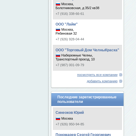
Москва,
Болотниковская, д 35/2 кв38
+7 (916) 338-66-61
ООО "Лайм"
Москва,
Рябиновая 32
+7 (926) 928-04-44
ООО "Торговый Дом ЧелныКраска"
Набережные Челны,
Транспортный проезд, 10
+7 (987) 001-09-79
посмотреть все компании
добавить компанию
Последние зарегистрированные
пользователи
Синеоков Юрий
Москва
+7 (926) 950-94-85
Пономарев Сергей Георгиевич