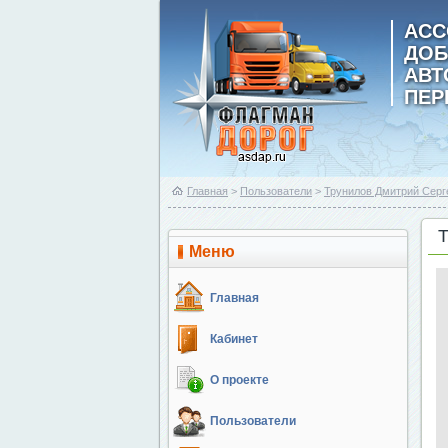
АСС
ДОБ
АВ
ПЕР
Главная
>
Пользователи
>
Трунилов Дмитрий Серг
Меню
Главная
Кабинет
О проекте
Пользователи