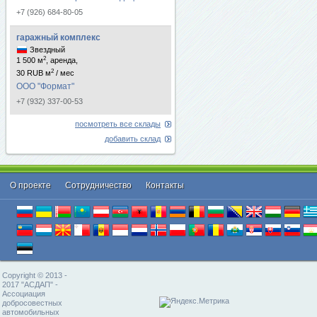
+7 (926) 684-80-05
гаражный комплекс
Звездный
2
1 500 м
, аренда,
2
30 RUB м
/ мес
ООО "Формат"
+7 (932) 337-00-53
посмотреть все склады
добавить склад
О проекте
Cотрудничество
Контакты
Copyright © 2013 -
2017 "АСДАП" -
Ассоциация
добросовестных
автомобильных