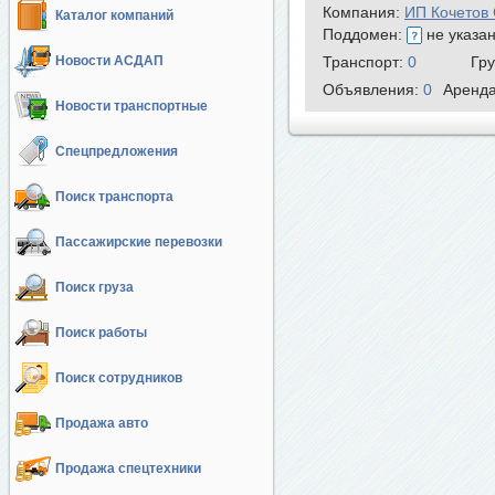
Компания:
ИП Кочетов 
Каталог компаний
Поддомен:
не указа
Новости АСДАП
Транспорт:
0
Гр
Объявления:
0
Аренд
Новости транспортные
Спецпредложения
Поиск транспорта
Пассажирские перевозки
Поиск груза
Поиск работы
Поиск сотрудников
Продажа авто
Продажа спецтехники