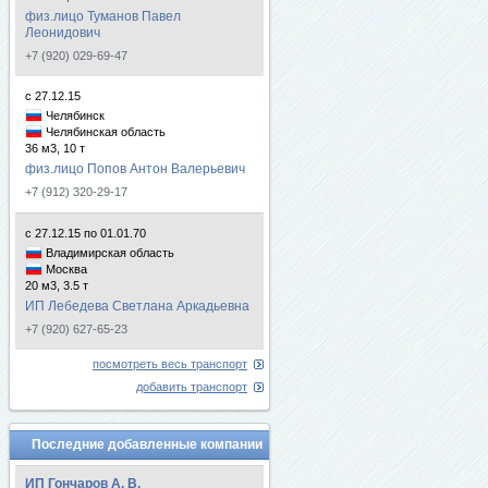
физ.лицо Туманов Павел
Леонидович
+7 (920) 029-69-47
с 27.12.15
Челябинск
Челябинская область
36 м3, 10 т
физ.лицо Попов Антон Валерьевич
+7 (912) 320-29-17
с 27.12.15 по 01.01.70
Владимирская область
Москва
20 м3, 3.5 т
ИП Лебедева Светлана Аркадьевна
+7 (920) 627-65-23
посмотреть весь транспорт
добавить транспорт
Последние добавленные компании
ИП Гончаров А. В.