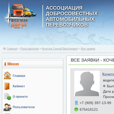
АССОЦИАЦИЯ
ДОБРОСОВЕСТНЫХ
АВТОМОБИЛЬНЫХ
ПЕРЕВОЗЧИКОВ
Главная
>
Пользователи
>
Кочетов Сергей Викторович
>
Все заявки
ВСЕ ЗАЯВКИ - КО
Меню
Кочет
Главная
водит
Был
Кабинет
Дата р
Просм
О проекте
+7 (909) 397-13-99
Пользователи
675416121