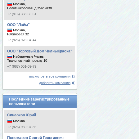
Москва,
Болотниковская, д 35/2 кв38
+7 (916) 338-66-61
ООО "Лайм"
Москва,
Рябиновая 32
+7 (926) 928-04-44
ООО "Торговый Дом ЧелныКраска"
Набережные Челны,
Транспортный проезд, 10
+7 (987) 001-09-79
посмотреть все компании
добавить компанию
Последние зарегистрированные
пользователи
Синеоков Юрий
Москва
+7 (926) 950-94-85
Пономарев Сергей Георгиевич