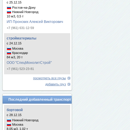
с 25.12.15
Ростов-на-Дону
Нижний Новгород
10 м3, 0,5 т
ИП Пронских Алексей Викторович
+7 (961) 631-12-59
стройматериалы
с 24.12.15
Москва
Краснодар
84 м3, 20 т
ООО "СпецМонолитСтрой"
+7 (961) 523-23-81
посмотреть все грузы
добавить груз
Последний добавленный транспорт
бортовой
с 28.12.15
Нижний Новгород
Москва
8.05 м3, 1.02 т