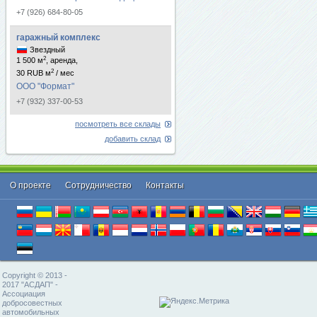
+7 (926) 684-80-05
гаражный комплекс
Звездный
2
1 500 м
, аренда,
2
30 RUB м
/ мес
ООО "Формат"
+7 (932) 337-00-53
посмотреть все склады
добавить склад
О проекте
Cотрудничество
Контакты
Copyright © 2013 -
2017 "АСДАП" -
Ассоциация
добросовестных
автомобильных