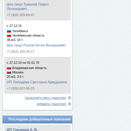
физ.лицо Туманов Павел
Леонидович
+7 (920) 029-69-47
с 27.12.15
Челябинск
Челябинская область
36 м3, 10 т
физ.лицо Попов Антон Валерьевич
+7 (912) 320-29-17
с 27.12.15 по 01.01.70
Владимирская область
Москва
20 м3, 3.5 т
ИП Лебедева Светлана Аркадьевна
+7 (920) 627-65-23
посмотреть весь транспорт
добавить транспорт
Последние добавленные компании
ИП Гончаров А. В.