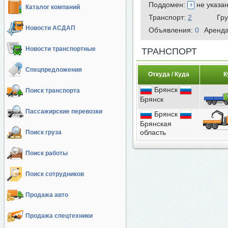
Поддомен:
не указа
Каталог компаний
Транспорт:
2
Гр
Новости АСДАП
Объявления:
0
Аренд
Новости транспортные
ТРАНСПОРТ
Спецпредложения
Откуда / Куда
К
Брянск
Поиск транспорта
Брянск
Пассажирские перевозки
Брянск
Брянская
область
Поиск груза
Поиск работы
Поиск сотрудников
Продажа авто
Продажа спецтехники