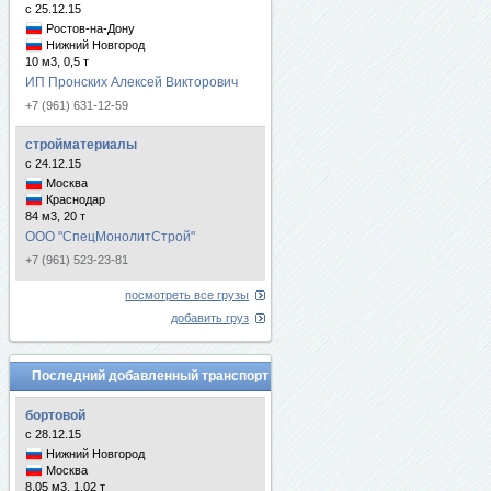
с 25.12.15
Ростов-на-Дону
Нижний Новгород
10 м3, 0,5 т
ИП Пронских Алексей Викторович
+7 (961) 631-12-59
стройматериалы
с 24.12.15
Москва
Краснодар
84 м3, 20 т
ООО "СпецМонолитСтрой"
+7 (961) 523-23-81
посмотреть все грузы
добавить груз
Последний добавленный транспорт
бортовой
с 28.12.15
Нижний Новгород
Москва
8.05 м3, 1.02 т