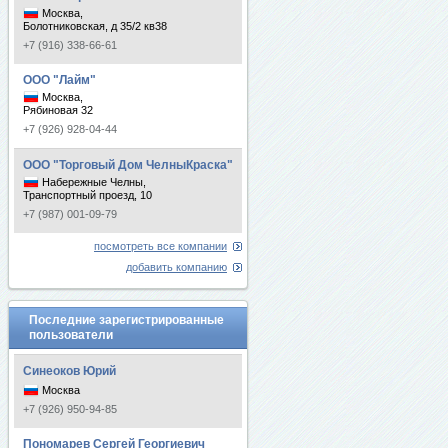
Москва,
Болотниковская, д 35/2 кв38
+7 (916) 338-66-61
ООО "Лайм"
Москва,
Рябиновая 32
+7 (926) 928-04-44
ООО "Торговый Дом ЧелныКраска"
Набережные Челны,
Транспортный проезд, 10
+7 (987) 001-09-79
посмотреть все компании
добавить компанию
Последние зарегистрированные
пользователи
Синеоков Юрий
Москва
+7 (926) 950-94-85
Пономарев Сергей Георгиевич