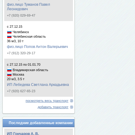
физ.лицо Туманов Павел
Леонидович
+7 (920) 029-69-47
с 27.12.15
Челябинск
Челябинская область
36 м3, 10 т
физ.лицо Попов Антон Валерьевич
+7 (912) 320-29-17
с 27.12.15 по 01.01.70
Владимирская область
Москва
20 м3, 3.5 т
ИП Лебедева Светлана Аркадьевна
+7 (920) 627-65-23
посмотреть весь транспорт
добавить транспорт
Последние добавленные компании
ИП Гончаров А. В.