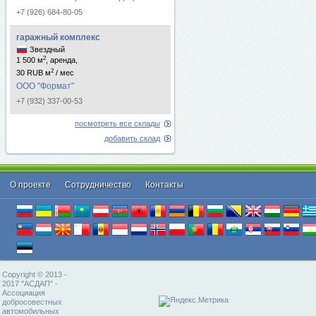
+7 (926) 684-80-05
гаражный комплекс
Звездный
2
1 500 м
, аренда,
2
30 RUB м
/ мес
ООО "Формат"
+7 (932) 337-00-53
посмотреть все склады
добавить склад
О проекте
Cотрудничество
Контакты
Copyright © 2013 -
2017 "АСДАП" -
Ассоциация
добросовестных
автомобильных