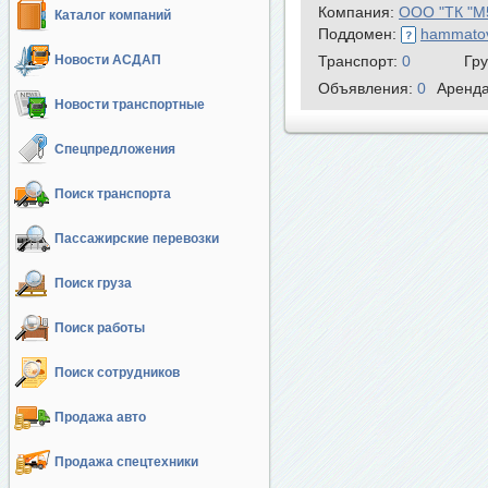
Компания:
ООО "ТК "М
Каталог компаний
Поддомен:
hammatov
Новости АСДАП
Транспорт:
0
Гр
Объявления:
0
Аренд
Новости транспортные
Спецпредложения
Поиск транспорта
Пассажирские перевозки
Поиск груза
Поиск работы
Поиск сотрудников
Продажа авто
Продажа спецтехники