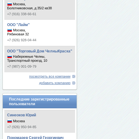
Москва,
Болотниковская, д 35/2 кв38
+7 (916) 338-66-61
ООО "Лайм"
Москва,
Рябиновая 32
+7 (926) 928-04-44
ООО "Торговый Дом ЧелныКраска"
Набережные Челны,
Транспортный проезд, 10
+7 (987) 001-09-79
посмотреть все компании
добавить компанию
Последние зарегистрированные
пользователи
Синеоков Юрий
Москва
+7 (926) 950-94-85
Пономарев Сергей Георгиевич