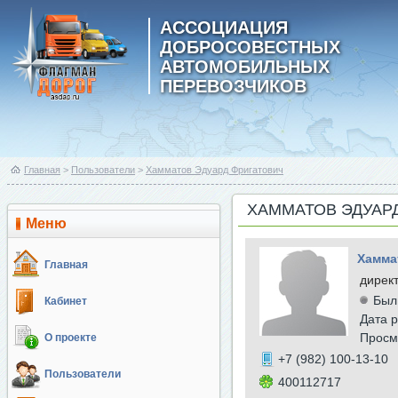
АССОЦИАЦИЯ
ДОБРОСОВЕСТНЫХ
АВТОМОБИЛЬНЫХ
ПЕРЕВОЗЧИКОВ
Главная
>
Пользователи
>
Хамматов Эдуард Фригатович
ХАММАТОВ ЭДУАР
Меню
Хамма
Главная
дирек
Был
Кабинет
Дата р
Просм
О проекте
+7 (982) 100-13-10
Пользователи
400112717