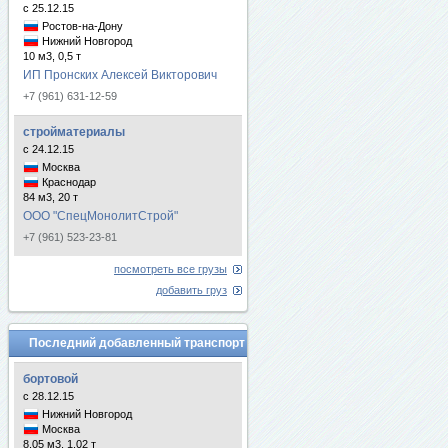
с 25.12.15
Ростов-на-Дону
Нижний Новгород
10 м3, 0,5 т
ИП Пронских Алексей Викторович
+7 (961) 631-12-59
стройматериалы
с 24.12.15
Москва
Краснодар
84 м3, 20 т
ООО "СпецМонолитСтрой"
+7 (961) 523-23-81
посмотреть все грузы
добавить груз
Последний добавленный транспорт
бортовой
с 28.12.15
Нижний Новгород
Москва
8.05 м3, 1.02 т