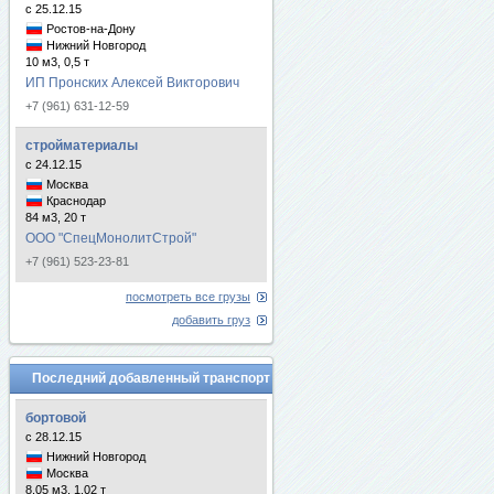
с 25.12.15
Ростов-на-Дону
Нижний Новгород
10 м3, 0,5 т
ИП Пронских Алексей Викторович
+7 (961) 631-12-59
стройматериалы
с 24.12.15
Москва
Краснодар
84 м3, 20 т
ООО "СпецМонолитСтрой"
+7 (961) 523-23-81
посмотреть все грузы
добавить груз
Последний добавленный транспорт
бортовой
с 28.12.15
Нижний Новгород
Москва
8.05 м3, 1.02 т