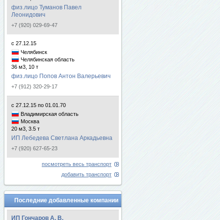
физ.лицо Туманов Павел
Леонидович
+7 (920) 029-69-47
с 27.12.15
Челябинск
Челябинская область
36 м3, 10 т
физ.лицо Попов Антон Валерьевич
+7 (912) 320-29-17
с 27.12.15 по 01.01.70
Владимирская область
Москва
20 м3, 3.5 т
ИП Лебедева Светлана Аркадьевна
+7 (920) 627-65-23
посмотреть весь транспорт
добавить транспорт
Последние добавленные компании
ИП Гончаров А. В.