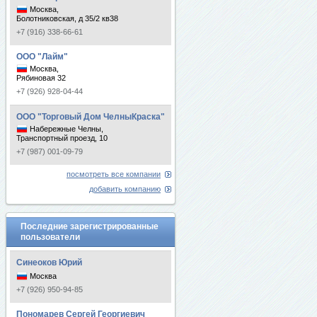
Москва,
Болотниковская, д 35/2 кв38
+7 (916) 338-66-61
ООО "Лайм"
Москва,
Рябиновая 32
+7 (926) 928-04-44
ООО "Торговый Дом ЧелныКраска"
Набережные Челны,
Транспортный проезд, 10
+7 (987) 001-09-79
посмотреть все компании
добавить компанию
Последние зарегистрированные
пользователи
Синеоков Юрий
Москва
+7 (926) 950-94-85
Пономарев Сергей Георгиевич