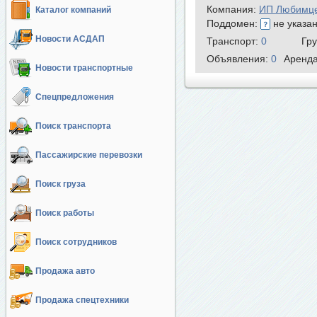
Компания:
ИП Любимце
Каталог компаний
Поддомен:
не указа
Новости АСДАП
Транспорт:
0
Гр
Объявления:
0
Аренд
Новости транспортные
Спецпредложения
Поиск транспорта
Пассажирские перевозки
Поиск груза
Поиск работы
Поиск сотрудников
Продажа авто
Продажа спецтехники