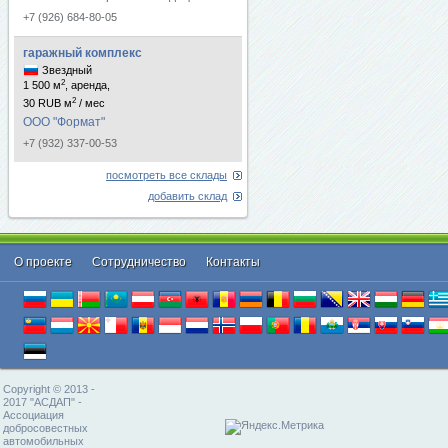
+7 (926) 684-80-05
гаражный комплекс
Звездный
2
1 500 м
, аренда,
2
30 RUB м
/ мес
ООО "Формат"
+7 (932) 337-00-53
посмотреть все склады
добавить склад
О проекте
Cотрудничество
Контакты
Copyright © 2013 -
2017 "АСДАП" -
Ассоциация
добросовестных
автомобильных