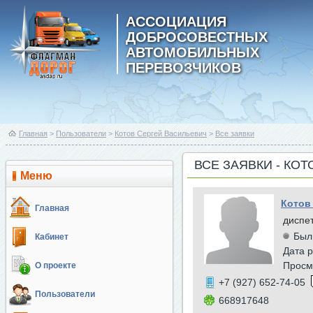
АССОЦИАЦИЯ
ДОБРОСОВЕСТНЫХ
АВТОМОБИЛЬНЫХ
ПЕРЕВОЗЧИКОВ
Главная
>
Пользователи
>
Котов Сергей Васильевич
>
Все заявки
ВСЕ ЗАЯВКИ - КО
Меню
Котов
Главная
диспе
Был
Кабинет
Дата р
Просм
О проекте
+7 (927) 652-74-05
Пользователи
668917648