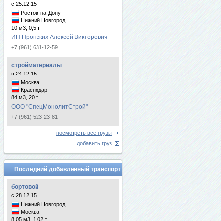
с 25.12.15
Ростов-на-Дону
Нижний Новгород
10 м3, 0,5 т
ИП Пронских Алексей Викторович
+7 (961) 631-12-59
стройматериалы
с 24.12.15
Москва
Краснодар
84 м3, 20 т
ООО "СпецМонолитСтрой"
+7 (961) 523-23-81
посмотреть все грузы
добавить груз
Последний добавленный транспорт
бортовой
с 28.12.15
Нижний Новгород
Москва
8.05 м3, 1.02 т