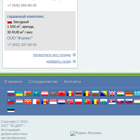
+7 (926) 684-80-05
гаражный комплекс
Звездный
2
1 500 м
, аренда,
2
30 RUB м
/ мес
ООО "Формат"
+7 (932) 337-00-53
посмотреть все склады
добавить склад
О проекте
Cотрудничество
Контакты
Copyright © 2013 -
2017 "АСДАП" -
Ассоциация
добросовестных
автомобильных