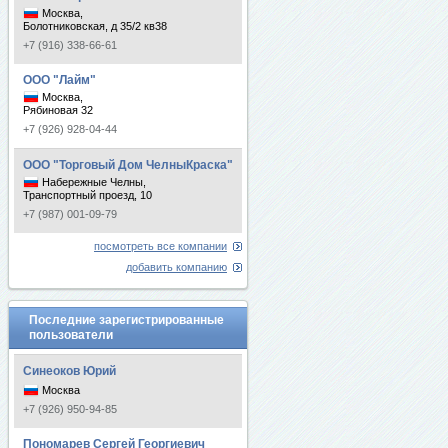
Москва,
Болотниковская, д 35/2 кв38
+7 (916) 338-66-61
ООО "Лайм"
Москва,
Рябиновая 32
+7 (926) 928-04-44
ООО "Торговый Дом ЧелныКраска"
Набережные Челны,
Транспортный проезд, 10
+7 (987) 001-09-79
посмотреть все компании
добавить компанию
Последние зарегистрированные
пользователи
Синеоков Юрий
Москва
+7 (926) 950-94-85
Пономарев Сергей Георгиевич