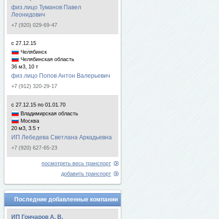
физ.лицо Туманов Павел
Леонидович
+7 (920) 029-69-47
с 27.12.15
Челябинск
Челябинская область
36 м3, 10 т
физ.лицо Попов Антон Валерьевич
+7 (912) 320-29-17
с 27.12.15 по 01.01.70
Владимирская область
Москва
20 м3, 3.5 т
ИП Лебедева Светлана Аркадьевна
+7 (920) 627-65-23
посмотреть весь транспорт
добавить транспорт
Последние добавленные компании
ИП Гончаров А. В.