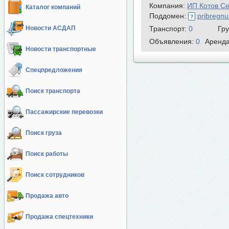
Компания:
ИП Котов Се
Каталог компаний
Поддомен:
pribregnu
Новости АСДАП
Транспорт:
0
Гр
Объявления:
0
Аренд
Новости транспортные
Спецпредложения
Поиск транспорта
Пассажирские перевозки
Поиск груза
Поиск работы
Поиск сотрудников
Продажа авто
Продажа спецтехники