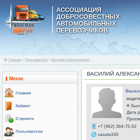
АССОЦИАЦИЯ
ДОБРОСОВЕСТНЫХ
АВТОМОБИЛЬНЫХ
ПЕРЕВОЗЧИКОВ
Главная
>
Пользователи
>
Василий Александрович
ВАСИЛИЙ АЛЕКСА
Меню
Васил
Главная
водит
Был
Кабинет
Дата р
Просм
О проекте
+7 (962) 364-75-52
Пользователи
vasuta150