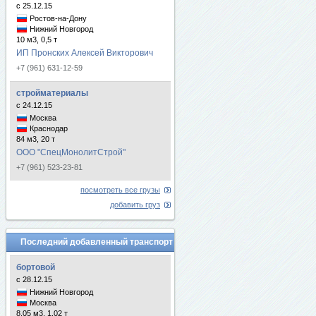
с 25.12.15
Ростов-на-Дону
Нижний Новгород
10 м3, 0,5 т
ИП Пронских Алексей Викторович
+7 (961) 631-12-59
стройматериалы
с 24.12.15
Москва
Краснодар
84 м3, 20 т
ООО "СпецМонолитСтрой"
+7 (961) 523-23-81
посмотреть все грузы
добавить груз
Последний добавленный транспорт
бортовой
с 28.12.15
Нижний Новгород
Москва
8.05 м3, 1.02 т