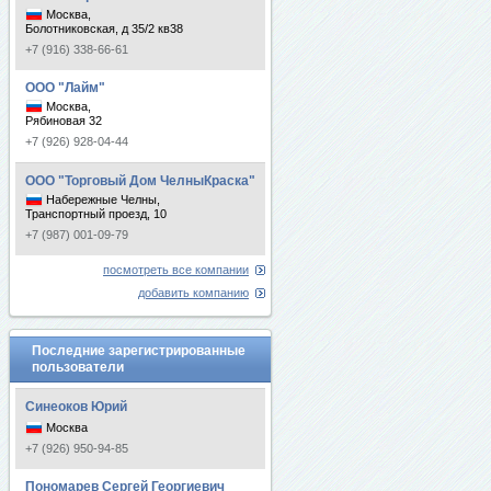
Москва,
Болотниковская, д 35/2 кв38
+7 (916) 338-66-61
ООО "Лайм"
Москва,
Рябиновая 32
+7 (926) 928-04-44
ООО "Торговый Дом ЧелныКраска"
Набережные Челны,
Транспортный проезд, 10
+7 (987) 001-09-79
посмотреть все компании
добавить компанию
Последние зарегистрированные
пользователи
Синеоков Юрий
Москва
+7 (926) 950-94-85
Пономарев Сергей Георгиевич