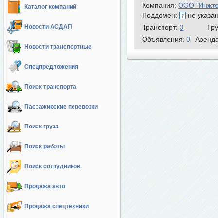
Компания:
ООО "Инжте
Каталог компаний
Поддомен:
не указа
Новости АСДАП
Транспорт:
3
Гр
Объявления:
0
Аренд
Новости транспортные
Спецпредложения
Поиск транспорта
Пассажирские перевозки
Поиск груза
Поиск работы
Поиск сотрудников
Продажа авто
Продажа спецтехники