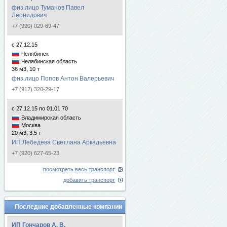
физ.лицо Туманов Павел
Леонидович
+7 (920) 029-69-47
с 27.12.15
Челябинск
Челябинская область
36 м3, 10 т
физ.лицо Попов Антон Валерьевич
+7 (912) 320-29-17
с 27.12.15 по 01.01.70
Владимирская область
Москва
20 м3, 3.5 т
ИП Лебедева Светлана Аркадьевна
+7 (920) 627-65-23
посмотреть весь транспорт
добавить транспорт
Последние добавленные компании
ИП Гончаров А. В.