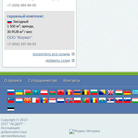
+7 (926) 684-80-05
гаражный комплекс
Звездный
2
1 500 м
, аренда,
2
30 RUB м
/ мес
ООО "Формат"
+7 (932) 337-00-53
посмотреть все склады
добавить склад
О проекте
Cотрудничество
Контакты
Copyright © 2013 -
2017 "АСДАП" -
Ассоциация
добросовестных
автомобильных