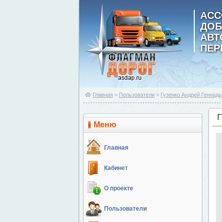
АСС
ДОБ
АВ
ПЕР
Главная
>
Пользователи
>
Гузенко Андрей Геннад
Меню
Главная
Кабинет
О проекте
Пользователи