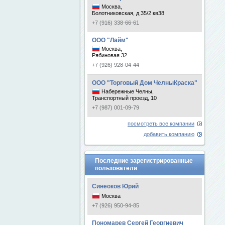
Москва,
Болотниковская, д 35/2 кв38
+7 (916) 338-66-61
ООО "Лайм"
Москва,
Рябиновая 32
+7 (926) 928-04-44
ООО "Торговый Дом ЧелныКраска"
Набережные Челны,
Транспортный проезд, 10
+7 (987) 001-09-79
посмотреть все компании
добавить компанию
Последние зарегистрированные
пользователи
Синеоков Юрий
Москва
+7 (926) 950-94-85
Пономарев Сергей Георгиевич