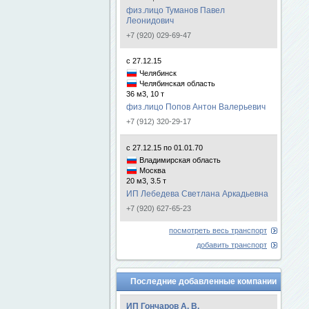
физ.лицо Туманов Павел
Леонидович
+7 (920) 029-69-47
с 27.12.15
Челябинск
Челябинская область
36 м3, 10 т
физ.лицо Попов Антон Валерьевич
+7 (912) 320-29-17
с 27.12.15 по 01.01.70
Владимирская область
Москва
20 м3, 3.5 т
ИП Лебедева Светлана Аркадьевна
+7 (920) 627-65-23
посмотреть весь транспорт
добавить транспорт
Последние добавленные компании
ИП Гончаров А. В.