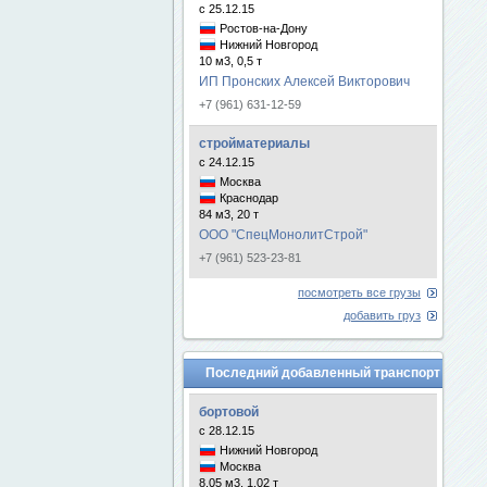
с 25.12.15
Ростов-на-Дону
Нижний Новгород
10 м3, 0,5 т
ИП Пронских Алексей Викторович
+7 (961) 631-12-59
стройматериалы
с 24.12.15
Москва
Краснодар
84 м3, 20 т
ООО "СпецМонолитСтрой"
+7 (961) 523-23-81
посмотреть все грузы
добавить груз
Последний добавленный транспорт
бортовой
с 28.12.15
Нижний Новгород
Москва
8.05 м3, 1.02 т