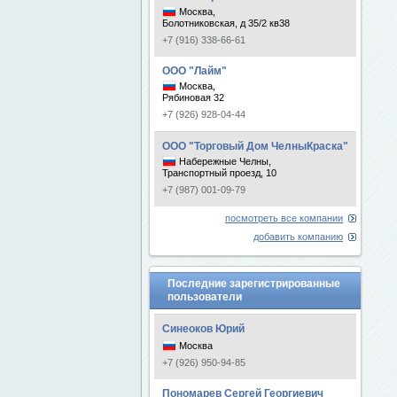
Москва,
Болотниковская, д 35/2 кв38
+7 (916) 338-66-61
ООО "Лайм"
Москва,
Рябиновая 32
+7 (926) 928-04-44
ООО "Торговый Дом ЧелныКраска"
Набережные Челны,
Транспортный проезд, 10
+7 (987) 001-09-79
посмотреть все компании
добавить компанию
Последние зарегистрированные
пользователи
Синеоков Юрий
Москва
+7 (926) 950-94-85
Пономарев Сергей Георгиевич