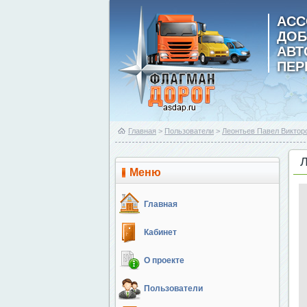
АСС
ДОБ
АВ
ПЕР
Главная
>
Пользователи
>
Леонтьев Павел Виктор
Меню
Главная
Кабинет
О проекте
Пользователи