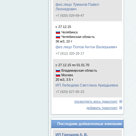
физ.лицо Туманов Павел
Леонидович
+7 (920) 029-69-47
с 27.12.15
Челябинск
Челябинская область
36 м3, 10 т
физ.лицо Попов Антон Валерьевич
+7 (912) 320-29-17
с 27.12.15 по 01.01.70
Владимирская область
Москва
20 м3, 3.5 т
ИП Лебедева Светлана Аркадьевна
+7 (920) 627-65-23
посмотреть весь транспорт
добавить транспорт
Последние добавленные компании
ИП Гончаров А. В.