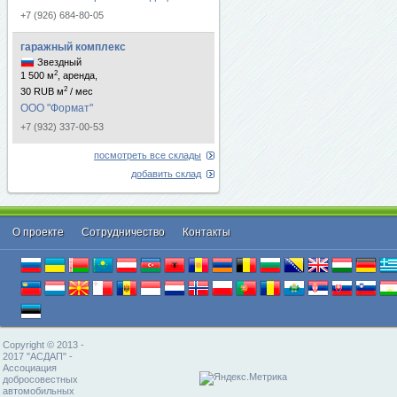
+7 (926) 684-80-05
гаражный комплекс
Звездный
2
1 500 м
, аренда,
2
30 RUB м
/ мес
ООО "Формат"
+7 (932) 337-00-53
посмотреть все склады
добавить склад
О проекте
Cотрудничество
Контакты
Copyright © 2013 -
2017 "АСДАП" -
Ассоциация
добросовестных
автомобильных