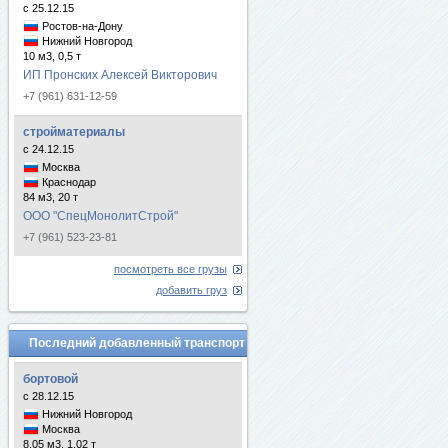
с 25.12.15
Ростов-на-Дону
Нижний Новгород
10 м3, 0,5 т
ИП Пронских Алексей Викторович
+7 (961) 631-12-59
стройматериалы
с 24.12.15
Москва
Краснодар
84 м3, 20 т
ООО "СпецМонолитСтрой"
+7 (961) 523-23-81
посмотреть все грузы
добавить груз
Последний добавленный транспорт
бортовой
с 28.12.15
Нижний Новгород
Москва
8.05 м3, 1.02 т