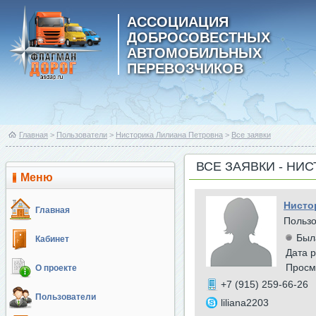
АССОЦИАЦИЯ
ДОБРОСОВЕСТНЫХ
АВТОМОБИЛЬНЫХ
ПЕРЕВОЗЧИКОВ
Главная
>
Пользователи
>
Нисторика Лилиана Петровна
>
Все заявки
ВСЕ ЗАЯВКИ - НИ
Меню
Нисто
Главная
Польз
Был
Кабинет
Дата р
Просм
О проекте
+7 (915) 259-66-26
Пользователи
liliana2203