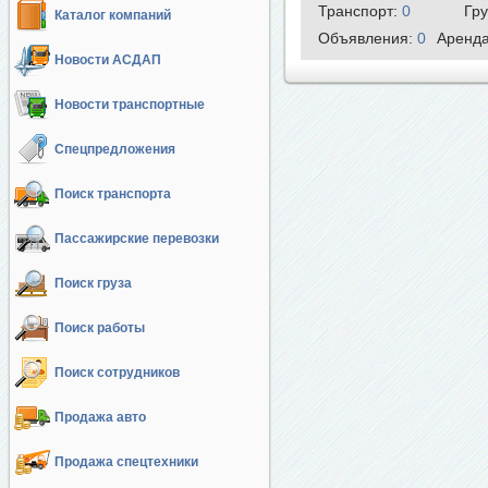
Транспорт:
0
Гр
Каталог компаний
Объявления:
0
Аренд
Новости АСДАП
Новости транспортные
Спецпредложения
Поиск транспорта
Пассажирские перевозки
Поиск груза
Поиск работы
Поиск сотрудников
Продажа авто
Продажа спецтехники