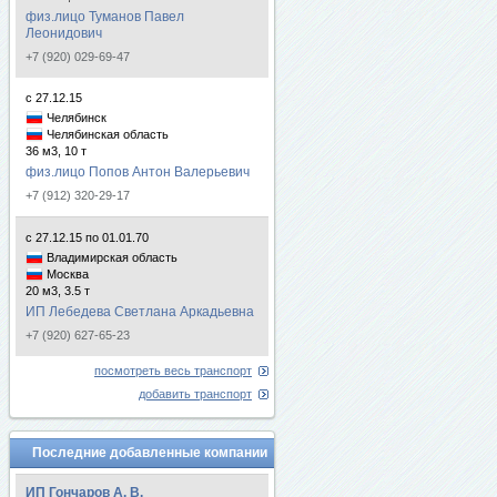
физ.лицо Туманов Павел
Леонидович
+7 (920) 029-69-47
с 27.12.15
Челябинск
Челябинская область
36 м3, 10 т
физ.лицо Попов Антон Валерьевич
+7 (912) 320-29-17
с 27.12.15 по 01.01.70
Владимирская область
Москва
20 м3, 3.5 т
ИП Лебедева Светлана Аркадьевна
+7 (920) 627-65-23
посмотреть весь транспорт
добавить транспорт
Последние добавленные компании
ИП Гончаров А. В.