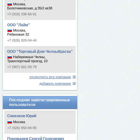
Москва,
Болотниковская, д 35/2 кв38
+7 (916) 338-66-61
ООО "Лайм"
Москва,
Рябиновая 32
+7 (926) 928-04-44
ООО "Торговый Дом ЧелныКраска"
Набережные Челны,
Транспортный проезд, 10
+7 (987) 001-09-79
посмотреть все компании
добавить компанию
Последние зарегистрированные
пользователи
Синеоков Юрий
Москва
+7 (926) 950-94-85
Пономарев Сергей Георгиевич