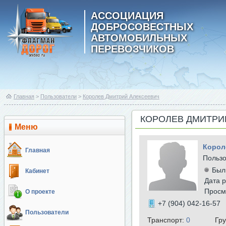
АССОЦИАЦИЯ
ДОБРОСОВЕСТНЫХ
АВТОМОБИЛЬНЫХ
ПЕРЕВОЗЧИКОВ
Главная
>
Пользователи
>
Королев Дмитрий Алексеевич
КОРОЛЕВ ДМИТРИ
Меню
Корол
Главная
Польз
Был
Кабинет
Дата р
Просм
О проекте
+7 (904) 042-16-57
Пользователи
Транспорт:
0
Гр