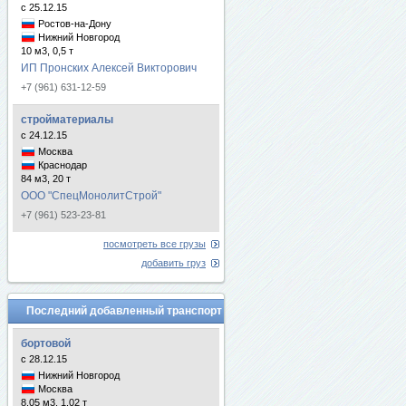
с 25.12.15
Ростов-на-Дону
Нижний Новгород
10 м3, 0,5 т
ИП Пронских Алексей Викторович
+7 (961) 631-12-59
стройматериалы
с 24.12.15
Москва
Краснодар
84 м3, 20 т
ООО "СпецМонолитСтрой"
+7 (961) 523-23-81
посмотреть все грузы
добавить груз
Последний добавленный транспорт
бортовой
с 28.12.15
Нижний Новгород
Москва
8.05 м3, 1.02 т