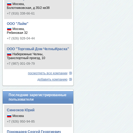
Москва,
Болотниковская, д 35/2 кв38
+7 (916) 338-66-61
ООО "Лайм"
Москва,
Рябиновая 32
+7 (926) 928-04-44
ООО "Торговый Дом ЧелныКраска"
Набережные Челны,
Транспортный проезд, 10
+7 (987) 001-09-79
посмотреть все компании
добавить компанию
Последние зарегистрированные
пользователи
Синеоков Юрий
Москва
+7 (926) 950-94-85
Пономарев Сергей Георгиевич