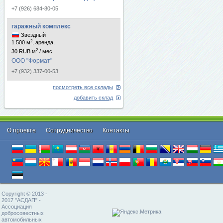
+7 (926) 684-80-05
гаражный комплекс
Звездный
2
1 500 м
, аренда,
2
30 RUB м
/ мес
ООО "Формат"
+7 (932) 337-00-53
посмотреть все склады
добавить склад
О проекте
Cотрудничество
Контакты
Copyright © 2013 -
2017 "АСДАП" -
Ассоциация
добросовестных
автомобильных