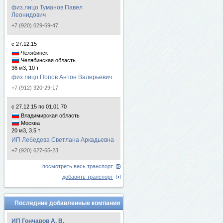
физ.лицо Туманов Павел
Леонидович
+7 (920) 029-69-47
с 27.12.15
Челябинск
Челябинская область
36 м3, 10 т
физ.лицо Попов Антон Валерьевич
+7 (912) 320-29-17
с 27.12.15 по 01.01.70
Владимирская область
Москва
20 м3, 3.5 т
ИП Лебедева Светлана Аркадьевна
+7 (920) 627-65-23
посмотреть весь транспорт
добавить транспорт
Последние добавленные компании
ИП Гончаров А. В.