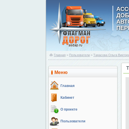
АСС
ДОБ
АВ
ПЕР
Главная
>
Пользователи
>
Тарасова Ольга Виктор
Меню
Главная
Кабинет
О проекте
Пользователи