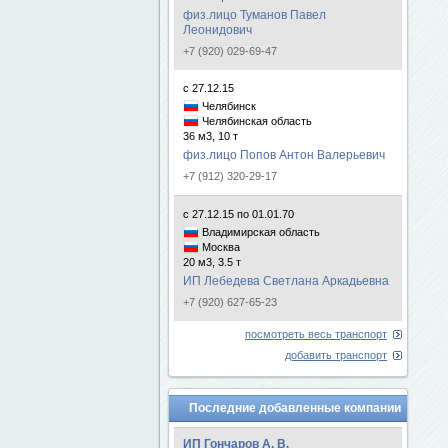
физ.лицо Туманов Павел
Леонидович
+7 (920) 029-69-47
с 27.12.15
Челябинск
Челябинская область
36 м3, 10 т
физ.лицо Попов Антон Валерьевич
+7 (912) 320-29-17
с 27.12.15 по 01.01.70
Владимирская область
Москва
20 м3, 3.5 т
ИП Лебедева Светлана Аркадьевна
+7 (920) 627-65-23
посмотреть весь транспорт
добавить транспорт
Последние добавленные компании
ИП Гончаров А. В.