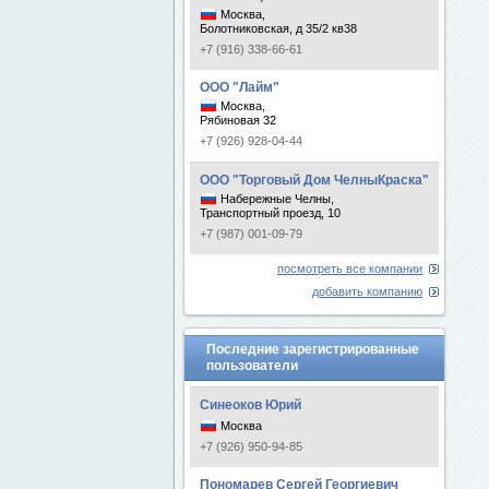
Москва,
Болотниковская, д 35/2 кв38
+7 (916) 338-66-61
ООО "Лайм"
Москва,
Рябиновая 32
+7 (926) 928-04-44
ООО "Торговый Дом ЧелныКраска"
Набережные Челны,
Транспортный проезд, 10
+7 (987) 001-09-79
посмотреть все компании
добавить компанию
Последние зарегистрированные
пользователи
Синеоков Юрий
Москва
+7 (926) 950-94-85
Пономарев Сергей Георгиевич