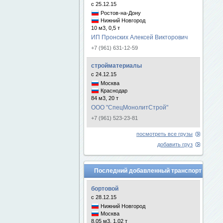
с 25.12.15
Ростов-на-Дону
Нижний Новгород
10 м3, 0,5 т
ИП Пронских Алексей Викторович
+7 (961) 631-12-59
стройматериалы
с 24.12.15
Москва
Краснодар
84 м3, 20 т
ООО "СпецМонолитСтрой"
+7 (961) 523-23-81
посмотреть все грузы
добавить груз
Последний добавленный транспорт
бортовой
с 28.12.15
Нижний Новгород
Москва
8.05 м3, 1.02 т