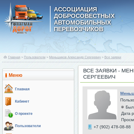
АССОЦИАЦИЯ
ДОБРОСОВЕСТНЫХ
АВТОМОБИЛЬНЫХ
ПЕРЕВОЗЧИКОВ
Главная
>
Пользователи
>
Меньшиков Александр Сергеевич
>
Все заявки
ВСЕ ЗАЯВКИ - МЕ
Меню
СЕРГЕЕВИЧ
Главная
Меньш
Польз
Кабинет
Был
Дата р
О проекте
Просм
Пользователи
+7 (902) 478-08-88