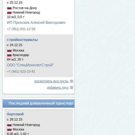
с 25.12.15
Ростов-на-Дону
Нижний Новгород
10 м3, 0,5 т
ИП Пронских Алексей Викторович
+7 (961) 631-12-59
стройматериалы
с 24.12.15
Москва
Краснодар
84 м3, 20 т
ООО "СпецМонолитСтрой"
+7 (961) 523-23-81
посмотреть все грузы
добавить груз
Последний добавленный транспорт
бортовой
с 28.12.15
Нижний Новгород
Москва
8.05 м3, 1.02 т