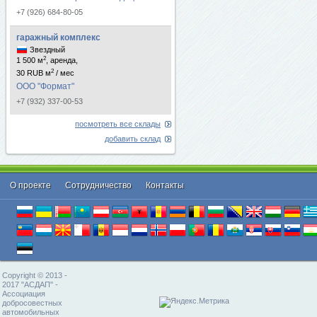
+7 (926) 684-80-05
гаражный комплекс
Звездный
2
1 500 м
, аренда,
2
30 RUB м
/ мес
ООО "Формат"
+7 (932) 337-00-53
посмотреть все склады
добавить склад
О проекте
Cотрудничество
Контакты
Copyright © 2013 -
2017 "АСДАП" -
Ассоциация
добросовестных
автомобильных