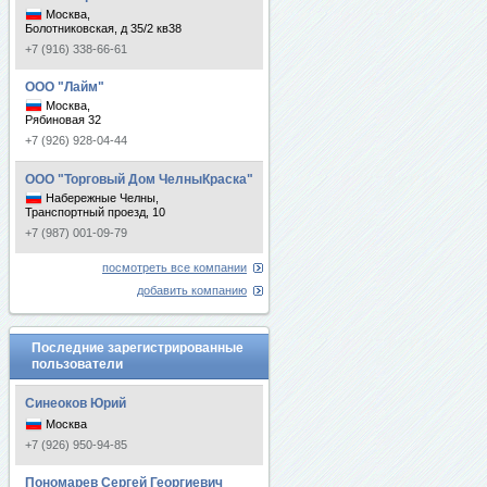
Москва,
Болотниковская, д 35/2 кв38
+7 (916) 338-66-61
ООО "Лайм"
Москва,
Рябиновая 32
+7 (926) 928-04-44
ООО "Торговый Дом ЧелныКраска"
Набережные Челны,
Транспортный проезд, 10
+7 (987) 001-09-79
посмотреть все компании
добавить компанию
Последние зарегистрированные
пользователи
Синеоков Юрий
Москва
+7 (926) 950-94-85
Пономарев Сергей Георгиевич