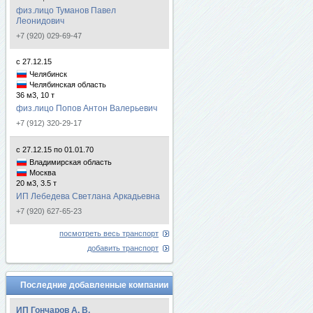
физ.лицо Туманов Павел
Леонидович
+7 (920) 029-69-47
с 27.12.15
Челябинск
Челябинская область
36 м3, 10 т
физ.лицо Попов Антон Валерьевич
+7 (912) 320-29-17
с 27.12.15 по 01.01.70
Владимирская область
Москва
20 м3, 3.5 т
ИП Лебедева Светлана Аркадьевна
+7 (920) 627-65-23
посмотреть весь транспорт
добавить транспорт
Последние добавленные компании
ИП Гончаров А. В.