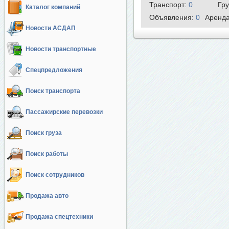
Транспорт:
0
Гр
Каталог компаний
Объявления:
0
Аренд
Новости АСДАП
Новости транспортные
Спецпредложения
Поиск транспорта
Пассажирские перевозки
Поиск груза
Поиск работы
Поиск сотрудников
Продажа авто
Продажа спецтехники