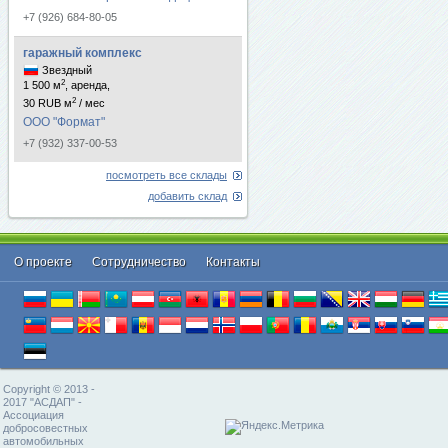
+7 (926) 684-80-05
гаражный комплекс
Звездный
2
1 500 м
, аренда,
2
30 RUB м
/ мес
ООО "Формат"
+7 (932) 337-00-53
посмотреть все склады
добавить склад
О проекте
Cотрудничество
Контакты
Copyright © 2013 -
2017 "АСДАП" -
Ассоциация
добросовестных
автомобильных