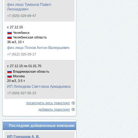
физ.лицо Туманов Павел
Леонидович
+7 (920) 029-69-47
с 27.12.15
Челябинск
Челябинская область
36 м3, 10 т
физ.лицо Попов Антон Валерьевич
+7 (912) 320-29-17
с 27.12.15 по 01.01.70
Владимирская область
Москва
20 м3, 3.5 т
ИП Лебедева Светлана Аркадьевна
+7 (920) 627-65-23
посмотреть весь транспорт
добавить транспорт
Последние добавленные компании
ИП Гончаров А. В.