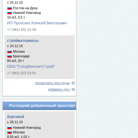
с 25.12.15
Ростов-на-Дону
Нижний Новгород
10 м3, 0,5 т
ИП Пронских Алексей Викторович
+7 (961) 631-12-59
стройматериалы
с 24.12.15
Москва
Краснодар
84 м3, 20 т
ООО "СпецМонолитСтрой"
+7 (961) 523-23-81
посмотреть все грузы
добавить груз
Последний добавленный транспорт
бортовой
с 28.12.15
Нижний Новгород
Москва
8.05 м3, 1.02 т