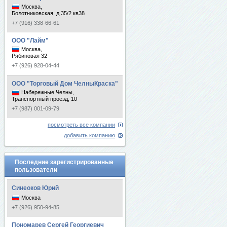
Москва,
Болотниковская, д 35/2 кв38
+7 (916) 338-66-61
ООО "Лайм"
Москва,
Рябиновая 32
+7 (926) 928-04-44
ООО "Торговый Дом ЧелныКраска"
Набережные Челны,
Транспортный проезд, 10
+7 (987) 001-09-79
посмотреть все компании
добавить компанию
Последние зарегистрированные
пользователи
Синеоков Юрий
Москва
+7 (926) 950-94-85
Пономарев Сергей Георгиевич