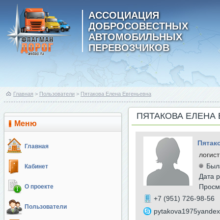
АССОЦИАЦИЯ
ДОБРОСОВЕСТНЫХ
АВТОМОБИЛЬНЫХ
ПЕРЕВОЗЧИКОВ
Главная
>
Пользователи
>
Пятакова Елена Евгеньевна
ПЯТАКОВА ЕЛЕНА
Меню
Пятак
Главная
логист
Был
Кабинет
Дата р
Просм
О проекте
+7 (951) 726-98-56
Пользователи
pytakova1975yandex