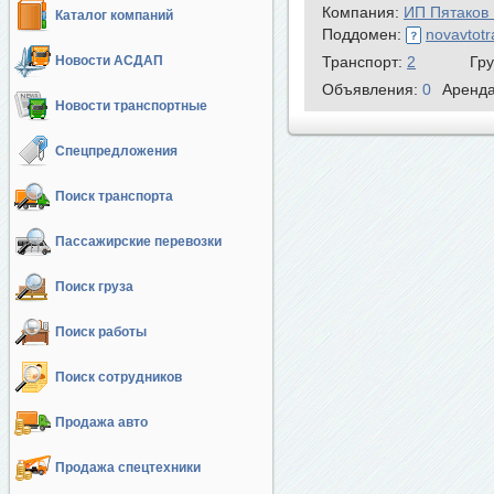
Компания:
ИП Пятаков
Каталог компаний
Поддомен:
novavtotr
Новости АСДАП
Транспорт:
2
Гр
Объявления:
0
Аренд
Новости транспортные
Спецпредложения
Поиск транспорта
Пассажирские перевозки
Поиск груза
Поиск работы
Поиск сотрудников
Продажа авто
Продажа спецтехники