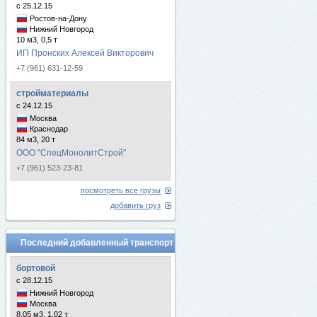
с 25.12.15
Ростов-на-Дону
Нижний Новгород
10 м3, 0,5 т
ИП Пронских Алексей Викторович
+7 (961) 631-12-59
стройматериалы
с 24.12.15
Москва
Краснодар
84 м3, 20 т
ООО "СпецМонолитСтрой"
+7 (961) 523-23-81
посмотреть все грузы
добавить груз
Последний добавленный транспорт
бортовой
с 28.12.15
Нижний Новгород
Москва
8.05 м3, 1.02 т