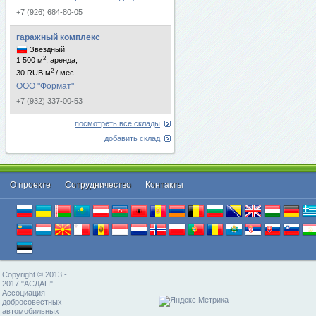
+7 (926) 684-80-05
гаражный комплекс
Звездный
2
1 500 м
, аренда,
2
30 RUB м
/ мес
ООО "Формат"
+7 (932) 337-00-53
посмотреть все склады
добавить склад
О проекте
Cотрудничество
Контакты
Copyright © 2013 -
2017 "АСДАП" -
Ассоциация
добросовестных
автомобильных