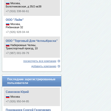
Москва,
Болотниковская, д 35/2 кв38
+7 (916) 338-66-61
ООО "Лайм"
Москва,
Рябиновая 32
+7 (926) 928-04-44
ООО "Торговый Дом ЧелныКраска"
Набережные Челны,
Транспортный проезд, 10
+7 (987) 001-09-79
посмотреть все компании
добавить компанию
Последние зарегистрированные
пользователи
Синеоков Юрий
Москва
+7 (926) 950-94-85
Пономарев Сергей Георгиевич