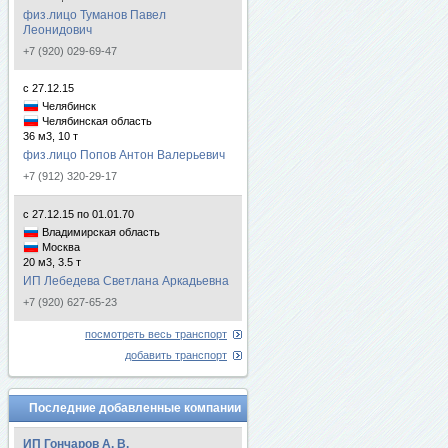
физ.лицо Туманов Павел
Леонидович
+7 (920) 029-69-47
с 27.12.15
Челябинск
Челябинская область
36 м3, 10 т
физ.лицо Попов Антон Валерьевич
+7 (912) 320-29-17
с 27.12.15 по 01.01.70
Владимирская область
Москва
20 м3, 3.5 т
ИП Лебедева Светлана Аркадьевна
+7 (920) 627-65-23
посмотреть весь транспорт
добавить транспорт
Последние добавленные компании
ИП Гончаров А. В.