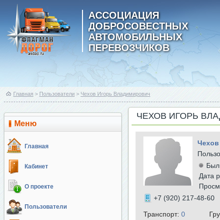
АССОЦИАЦИЯ
ДОБРОСОВЕСТНЫХ
АВТОМОБИЛЬНЫХ
ПЕРЕВОЗЧИКОВ
Главная
>
Пользователи
>
Чехов Игорь Владимирович
ЧЕХОВ ИГОРЬ ВЛ
Меню
Чехов
Главная
Польз
Был
Кабинет
Дата р
Просм
О проекте
+7 (920) 217-48-60
Пользователи
Транспорт:
0
Гр