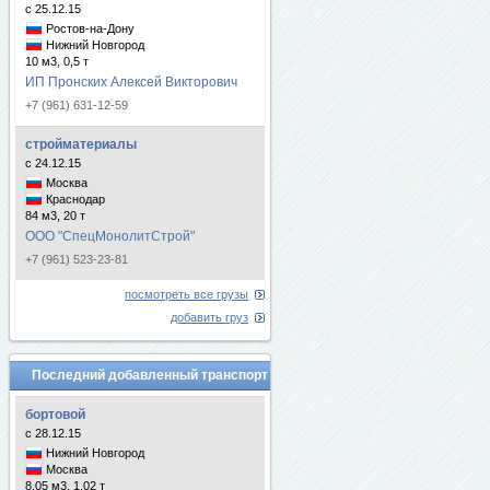
с 25.12.15
Ростов-на-Дону
Нижний Новгород
10 м3, 0,5 т
ИП Пронских Алексей Викторович
+7 (961) 631-12-59
стройматериалы
с 24.12.15
Москва
Краснодар
84 м3, 20 т
ООО "СпецМонолитСтрой"
+7 (961) 523-23-81
посмотреть все грузы
добавить груз
Последний добавленный транспорт
бортовой
с 28.12.15
Нижний Новгород
Москва
8.05 м3, 1.02 т