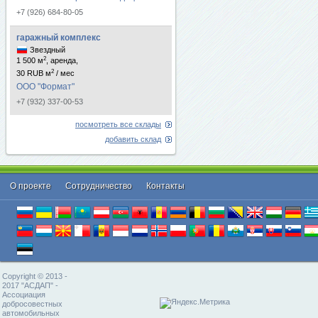
+7 (926) 684-80-05
гаражный комплекс
Звездный
2
1 500 м
, аренда,
2
30 RUB м
/ мес
ООО "Формат"
+7 (932) 337-00-53
посмотреть все склады
добавить склад
О проекте
Cотрудничество
Контакты
Copyright © 2013 -
2017 "АСДАП" -
Ассоциация
добросовестных
автомобильных