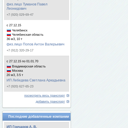
физ.лицо Туманов Павел
Леонидович
+7 (920) 029-69-47
с 27.12.15
Челябинск
Челябинская область
36 м3, 10 т
физ.лицо Попов Антон Валерьевич
+7 (912) 320-29-17
с 27.12.15 по 01.01.70
Владимирская область
Москва
20 м3, 3.5 т
ИП Лебедева Светлана Аркадьевна
+7 (920) 627-65-23
посмотреть весь транспорт
добавить транспорт
Последние добавленные компании
ИП Гончаров А. В.