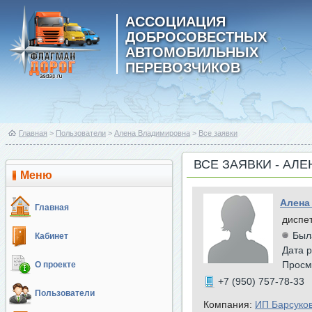
АССОЦИАЦИЯ
ДОБРОСОВЕСТНЫХ
АВТОМОБИЛЬНЫХ
ПЕРЕВОЗЧИКОВ
Главная
>
Пользователи
>
Алена Владимировна
>
Все заявки
ВСЕ ЗАЯВКИ - АЛ
Меню
Алена
Главная
диспе
Был
Кабинет
Дата р
Просм
О проекте
+7 (950) 757-78-33
Пользователи
Компания:
ИП Барсуко