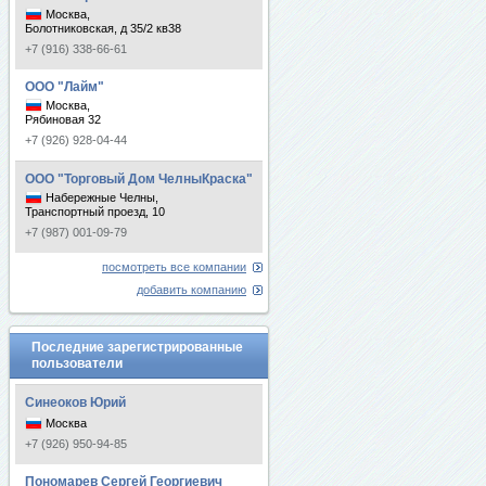
Москва,
Болотниковская, д 35/2 кв38
+7 (916) 338-66-61
ООО "Лайм"
Москва,
Рябиновая 32
+7 (926) 928-04-44
ООО "Торговый Дом ЧелныКраска"
Набережные Челны,
Транспортный проезд, 10
+7 (987) 001-09-79
посмотреть все компании
добавить компанию
Последние зарегистрированные
пользователи
Синеоков Юрий
Москва
+7 (926) 950-94-85
Пономарев Сергей Георгиевич