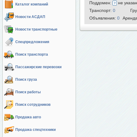
Поддомен:
не указа
Каталог компаний
Транспорт:
0
Гр
Новости АСДАП
Объявления:
0
Аренд
Новости транспортные
Спецпредложения
Поиск транспорта
Пассажирские перевозки
Поиск груза
Поиск работы
Поиск сотрудников
Продажа авто
Продажа спецтехники