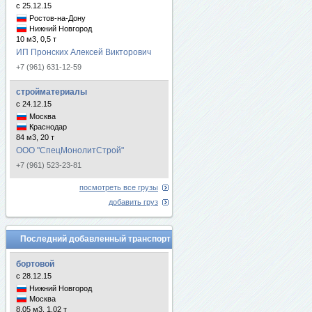
с 25.12.15
Ростов-на-Дону
Нижний Новгород
10 м3, 0,5 т
ИП Пронских Алексей Викторович
+7 (961) 631-12-59
стройматериалы
с 24.12.15
Москва
Краснодар
84 м3, 20 т
ООО "СпецМонолитСтрой"
+7 (961) 523-23-81
посмотреть все грузы
добавить груз
Последний добавленный транспорт
бортовой
с 28.12.15
Нижний Новгород
Москва
8.05 м3, 1.02 т