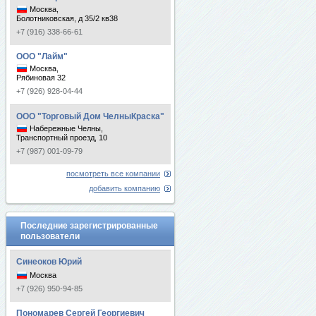
Москва,
Болотниковская, д 35/2 кв38
+7 (916) 338-66-61
ООО "Лайм"
Москва,
Рябиновая 32
+7 (926) 928-04-44
ООО "Торговый Дом ЧелныКраска"
Набережные Челны,
Транспортный проезд, 10
+7 (987) 001-09-79
посмотреть все компании
добавить компанию
Последние зарегистрированные
пользователи
Синеоков Юрий
Москва
+7 (926) 950-94-85
Пономарев Сергей Георгиевич