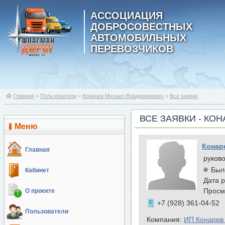
АССОЦИАЦИЯ
ДОБРОСОВЕСТНЫХ
АВТОМОБИЛЬНЫХ
ПЕРЕВОЗЧИКОВ
Главная
>
Пользователи
>
Конарев Михаил Владимирович
>
Все заявки
ВСЕ ЗАЯВКИ - КО
Меню
Конар
Главная
руков
Был
Кабинет
Дата р
Просм
О проекте
+7 (928) 361-04-52
Пользователи
Компания:
ИП Конарев