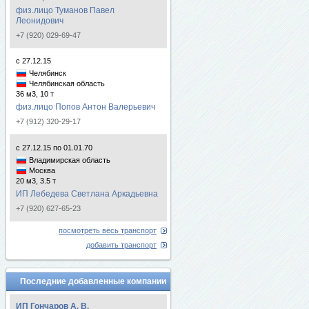
физ.лицо Туманов Павел
Леонидович
+7 (920) 029-69-47
с 27.12.15
Челябинск
Челябинская область
36 м3, 10 т
физ.лицо Попов Антон Валерьевич
+7 (912) 320-29-17
с 27.12.15 по 01.01.70
Владимирская область
Москва
20 м3, 3.5 т
ИП Лебедева Светлана Аркадьевна
+7 (920) 627-65-23
посмотреть весь транспорт
добавить транспорт
Последние добавленные компании
ИП Гончаров А. В.