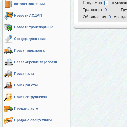
Поддомен:
не указа
Каталог компаний
Транспорт:
0
Гр
Новости АСДАП
Объявления:
0
Аренд
Новости транспортные
Спецпредложения
Поиск транспорта
Пассажирские перевозки
Поиск груза
Поиск работы
Поиск сотрудников
Продажа авто
Продажа спецтехники