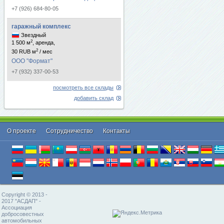
+7 (926) 684-80-05
гаражный комплекс
Звездный
2
1 500 м
, аренда,
2
30 RUB м
/ мес
ООО "Формат"
+7 (932) 337-00-53
посмотреть все склады
добавить склад
О проекте
Cотрудничество
Контакты
Copyright © 2013 -
2017 "АСДАП" -
Ассоциация
добросовестных
автомобильных